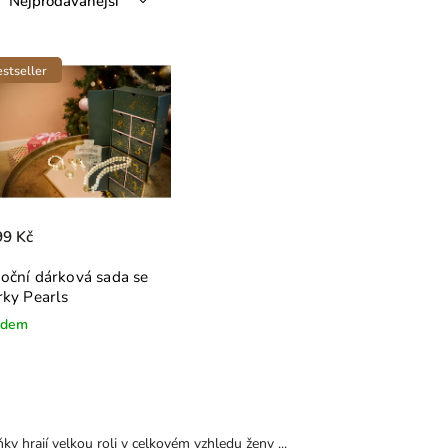
Nejprodávanější
Nejlevnější
Nejdražší
stseller
Abecedně
99 Kč
oční dárková sada se
rky Pearls
adem
y hrají velkou roli v celkovém vzhledu ženy ...