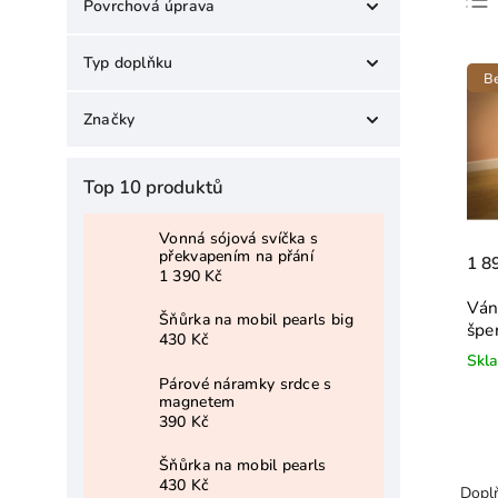
Povrchová úprava
dle vašeho výběru
0
18k zlato
1
Typ doplňku
Be
šperkovnice
0
Značky
taška
0
karabinka
ALEYOLÉ
0
0
Top 10 produktů
ORNAMENTI
1
Vonná sójová svíčka s
překvapením na přání
1 8
1 390 Kč
Ván
Šňůrka na mobil pearls big
špe
430 Kč
Skl
Párové náramky srdce s
magnetem
390 Kč
Šňůrka na mobil pearls
430 Kč
Doplňk