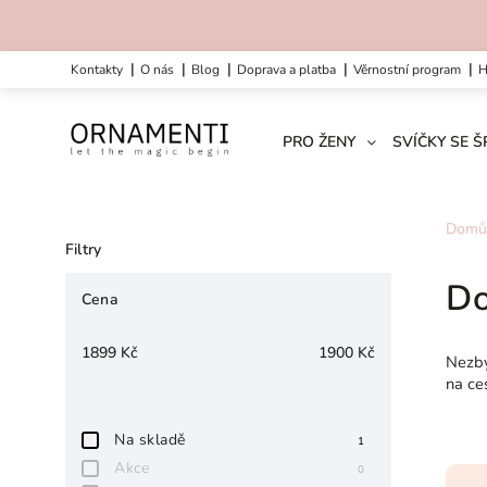
kontakty
o nás
blog
doprava a platba
věrnostní program
PRO ŽENY
SVÍČKY SE 
Domů
Filtry
Do
Cena
1899
Kč
1900
Kč
Nezby
na ce
Na skladě
1
Akce
0