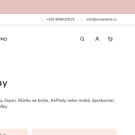
+420 606610515
info@ornamenti.cz
PRO DĚTI
PRO MUŽE
CHIRURGICKÁ OCEL
ny
, čepici, šňůrku na brýle, AirPody nebo mobil, šperkovnici
ňky.