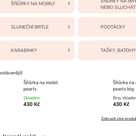
ŠŇŮRKY NA BR
ŠŇŮRKY NA MOBILY
NEBO SLUCHÁ
SLUNEČNÍ BRÝLE
PODTÁCKY
KARABINKY
TAŠKY, BATOHY
odávanější
Šňůrka na mobil
Šňůrka na
pearls
pearls big
Skladem
Brzy sklad
430 Kč
430 Kč
Zobrazit více produ