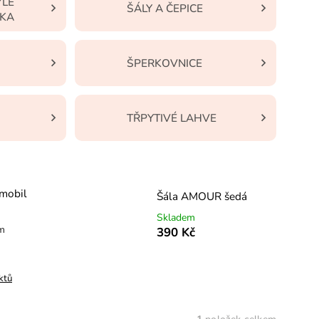
ÝLE
ŠÁLY A ČEPICE
TKA
ŠPERKOVNICE
TŘPYTIVÉ LAHVE
 mobil
Šála AMOUR šedá
Skladem
em
390 Kč
ktů