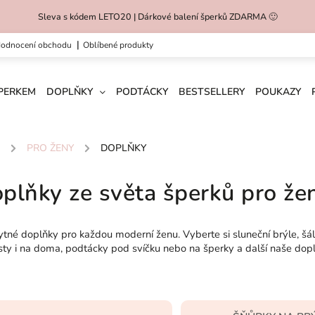
Sleva s kódem LETO20 | Dárkové balení šperků ZDARMA 🙂
hodnocení obchodu
oblíbené produkty
ŠPERKEM
DOPLŇKY
PODTÁCKY
BESTSELLERY
POUKAZY
/
PRO ŽENY
/
DOPLŇKY
plňky ze světa šperků pro že
tné doplňky pro každou moderní ženu. Vyberte si sluneční brýle, šálu
sty i na doma, podtácky pod svíčku nebo na šperky a další naše dopl