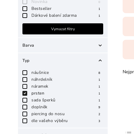
Novinka
0
Bestseller
1
Dárkové balení zdarma
1
Vymazat filtry
Barva
zlatá
1
Typ
stříbrná
0
Nejpr
náušnice
8
bílá
1
náhrdelník
1
černá
náramek
0
1
prsten
1
růžová
0
sada šperků
1
červená
0
doplněk
9
béžová
piercing do nosu
0
2
dle vašeho výběru
3
čirá
0
šedá
0