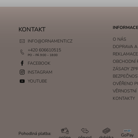
INFORMACE
KONTAKT
O NÁS
INFO
@
ORNAMENTI.CZ
DOPRAVA A
+420 606610515
REKLAMACE 
PO – PÁ 9:00 – 18:00
OBCHODNÍ 
FACEBOOK
ZÁSADY ZP
INSTAGRAM
BEZPEČNOS
YOUTUBE
OVĚŘENO P
VĚRNOSTNÍ
KONTAKTY
Pohodlná platba:
GoPay
online
převod
dobírka