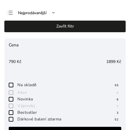
Nejprodávanější
Nejlevnější
Zavřít filtr
Nejdražší
Abecedně
Cena
790
Kč
1899
Kč
Na skladě
55
Akce
0
Novinka
6
Výprodej
0
Bestseller
3
Dárkové balení zdarma
52