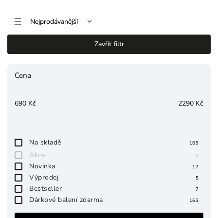
Nejprodávanější
Nejlevnější
Zavřít filtr
Nejdražší
Abecedně
Cena
690
Kč
2290
Kč
Na skladě
169
Akce
0
Novinka
17
Výprodej
5
Bestseller
7
Dárkové balení zdarma
163