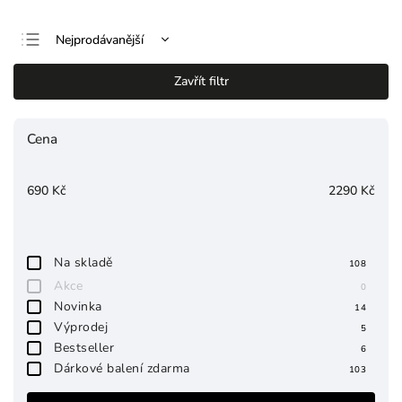
Nejprodávanější
Nejlevnější
Zavřít filtr
Nejdražší
Abecedně
Cena
690
Kč
2290
Kč
Na skladě
108
Akce
0
Novinka
14
Výprodej
5
Bestseller
6
Dárkové balení zdarma
103