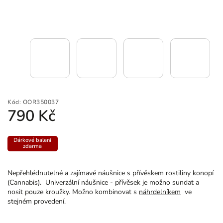
Kód:
OOR350037
790 Kč
Dárkové balení
zdarma
Nepřehlédnutelné a zajímavé náušnice s přívěskem rostiliny konopí
(Cannabis). Univerzální náušnice - přívěsek je možno sundat a
nosit pouze kroužky. Možno kombinovat s
náhrdelníkem
ve
stejném provedení.