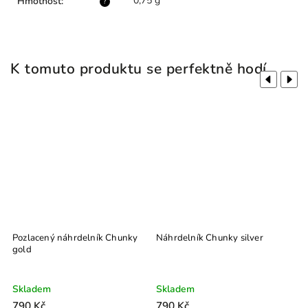
0,75 g
Hmotnost
:
?
K tomuto produktu se perfektně hodí
Previous
Next
Pozlacený náhrdelník Chunky
Náhrdelník Chunky silver
gold
Skladem
Skladem
790 Kč
790 Kč