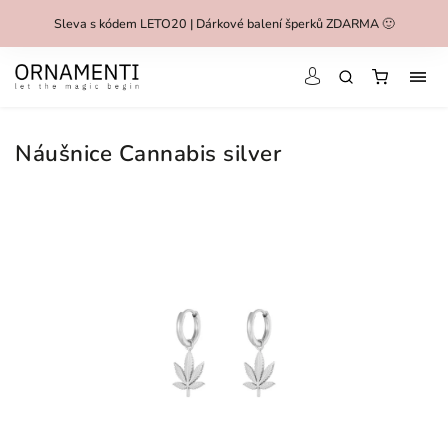
Sleva s kódem LETO20 | Dárkové balení šperků ZDARMA 🙂
Náušnice Cannabis silver