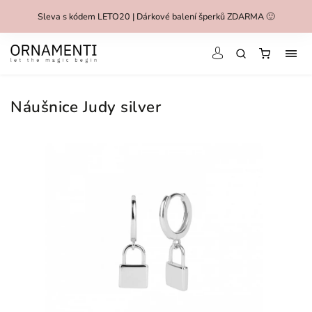
Sleva s kódem LETO20 | Dárkové balení šperků ZDARMA 🙂
Náušnice Judy silver