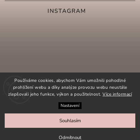
INSTAGRAM
Používáme cookies, abychom Vám umožnili pohodlné
prohlížení webu a díky analýze provozu webu neustále
zlepšovali jeho funkce, výkon a použitelnost.
Více informací
Nastavení
SLEDOVAT NA INSTAGRAMU
Souhlasím
COPYRIGHT 2026
ORNAMENTI.CZ
. VŠECHNA PRÁVA
VYHRAZENA.
Odmítnout