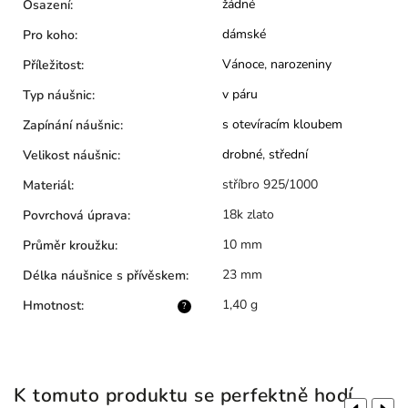
žádné
Osazení
:
dámské
Pro koho
:
Vánoce
,
narozeniny
Příležitost
:
v páru
Typ náušnic
:
s otevíracím kloubem
Zapínání náušnic
:
drobné
,
střední
Velikost náušnic
:
stříbro 925/1000
Materiál
:
18k zlato
Povrchová úprava
:
10 mm
Průměr kroužku
:
23 mm
Délka náušnice s přívěskem
:
1,40 g
Hmotnost
:
?
K tomuto produktu se perfektně hodí