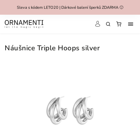
Sleva s kódem LETO20 | Dárkové balení šperků ZDARMA 🙂
Náušnice Triple Hoops silver