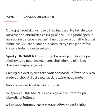
POPIS
ZNAČKA
ORNAMENTI
Obyčejný kroužek v uchu je už možná pasé. Ne tak ale toto
rozverné trio obrouček z chirurgické oceli . Elegantní šperk s
nevšedním vzhledem se zapíná na puzetku a odhalí krásu vaší
jemné šíje. Zkuste si stáhnout vlasy, ať vynikne jeho zářivá
krása, a hrdě ho noste světem.
Šperky ORNAMENTI z chirurgické oceli
jsou vhodné pro
všechny typy pleti. Jelikož neobsahují olovo a nikl, jsou
dokonale
hypoalergenní
.
Chirurgická ocel vyniká také
voděodolností
. Můžete se v nich
proto sprchovat, jít si zaplavat do bazénu nebo moře.
Nebojte se v nich i aktivně sportovat.
Ve špercích ORNAMENTI z chirurgické oceli zazáříte při
jakékoliv příležitosti!
VŠECHNY ŠPERKY DODÁVÁME VŽDY V KRÁSNÉM