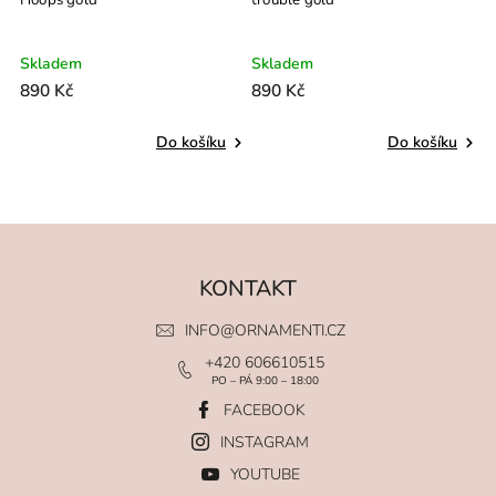
Skladem
Skladem
S
890 Kč
890 Kč
8
Do košíku
Do košíku
KONTAKT
INFO
@
ORNAMENTI.CZ
+420 606610515
PO – PÁ 9:00 – 18:00
FACEBOOK
INSTAGRAM
YOUTUBE