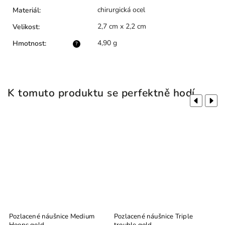
chirurgická ocel
Materiál
:
2,7 cm x 2,2 cm
Velikost
:
4,90 g
Hmotnost
:
?
K tomuto produktu se perfektně hodí
Previous
Next
ps
Pozlacené náušnice Medium
Pozlacené náušnice Triple
P
Hoops gold
trouble gold
H