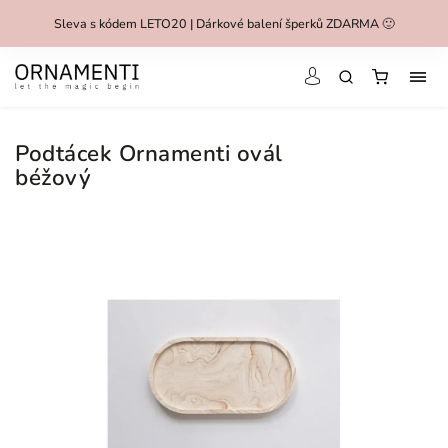
Sleva s kódem LETO20 | Dárkové balení šperků ZDARMA 🙂
Podtácek Ornamenti ovál
béžový