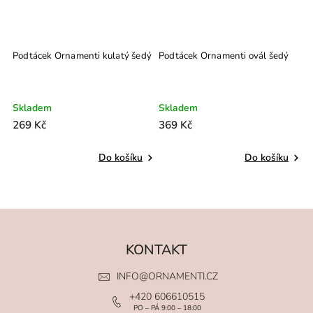
Podtácek Ornamenti kulatý šedý
Podtácek Ornamenti ovál šedý
P
b
Skladem
Skladem
S
269 Kč
369 Kč
2
Do košíku
Do košíku
KONTAKT
INFO
@
ORNAMENTI.CZ
+420 606610515
PO – PÁ 9:00 – 18:00