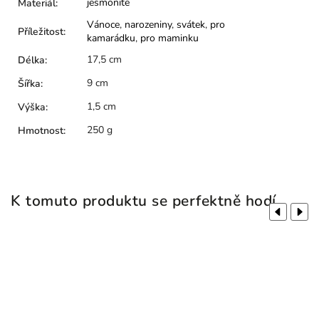
jesmonite
Materiál
:
Vánoce
,
narozeniny
,
svátek
,
pro
Příležitost
:
kamarádku
,
pro maminku
17,5 cm
Délka
:
9 cm
Šířka
:
1,5 cm
Výška
:
250 g
Hmotnost
:
K tomuto produktu se perfektně hodí
Previous
Next