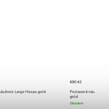
690 Kč
náušnice Large Hoops gold
Pozlacená náušnice n
gold
Skladem