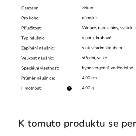
zirkon
Osazení
:
dámské
Pro koho
:
Vánoce
,
narozeniny
,
svátek
,
Příležitost
:
v páru
,
kruhové
Typ náušnic
:
s otevíracím kloubem
Zapínání náušnic
:
střední
,
velké
Velikost náušnic
:
hypoalergenní
,
voděodolné
Speciální vlastnost
:
4,00 cm
Průměr náušnice
:
4,00 g
Hmotnost
:
?
K tomuto produktu se per