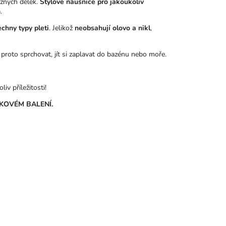
ůzných délek.
Stylové náušnice pro jakoukoliv
.
echny typy pleti
. Jelikož
neobsahují olovo a nikl
,
 proto sprchovat, jít si zaplavat do bazénu nebo moře.
iv příležitosti!
KOVÉM BALENÍ.