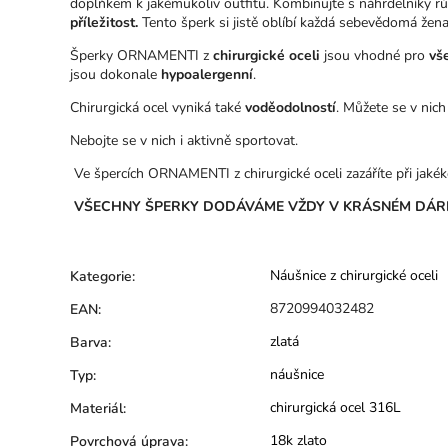
doplňkem k jakémukoliv outfitu. Kombinujte s náhrdelníky r
příležitost.
Tento šperk si jistě oblíbí každá sebevědomá žena
Šperky ORNAMENTI z
chirurgické oceli
jsou vhodné pro
vš
jsou dokonale
hypoalergenní
.
Chirurgická ocel vyniká také
voděodolností
. Můžete se v nich
Nebojte se v nich i aktivně sportovat.
Ve špercích ORNAMENTI z chirurgické oceli zazáříte při jakékol
VŠECHNY ŠPERKY DODÁVÁME VŽDY V KRÁSNÉM DÁR
Náušnice z chirurgické oceli
Kategorie
:
8720994032482
EAN
:
zlatá
Barva
:
náušnice
Typ
:
chirurgická ocel 316L
Materiál
:
18k zlato
Povrchová úprava
: