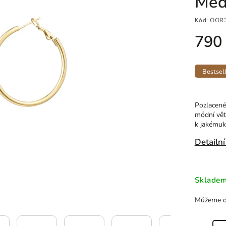
Med
Kód:
OOR
790
Bestsel
Pozlacené 
módní vět
k jakémuko
Detailní
Sklade
Můžeme do