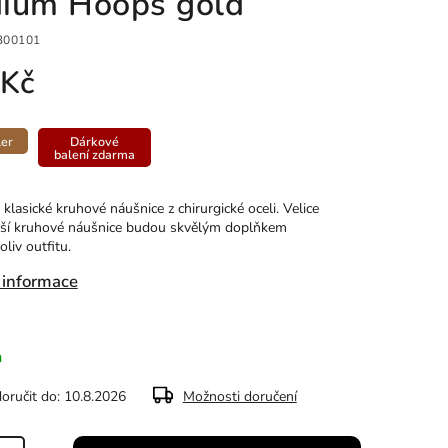
ium Hoops gold
300101
 Kč
ler
Dárkové
balení zdarma
klasické kruhové náušnice z chirurgické oceli. Velice
ší kruhové náušnice budou skvělým doplňkem
liv outfitu.
 informace
m
ručit do:
10.8.2026
Možnosti doručení