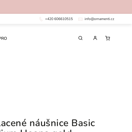
+420 606610515
info@ornamenti.cz
PRO DĚTI
PRO MUŽE
CHIRURGICKÁ OCEL
lacené náušnice Basic