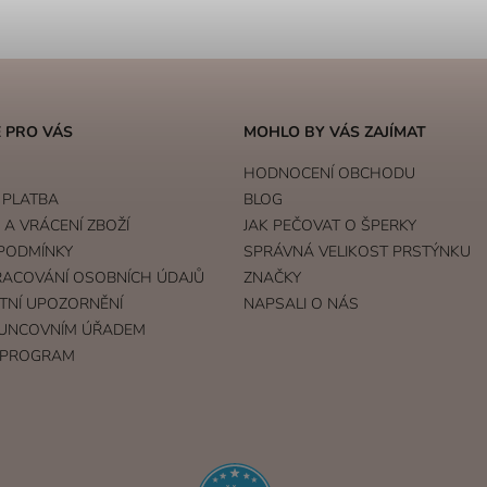
 PRO VÁS
MOHLO BY VÁS ZAJÍMAT
HODNOCENÍ OBCHODU
 PLATBA
BLOG
A VRÁCENÍ ZBOŽÍ
JAK PEČOVAT O ŠPERKY
PODMÍNKY
SPRÁVNÁ VELIKOST PRSTÝNKU
RACOVÁNÍ OSOBNÍCH ÚDAJŮ
ZNAČKY
TNÍ UPOZORNĚNÍ
NAPSALI O NÁS
UNCOVNÍM ÚŘADEM
 PROGRAM