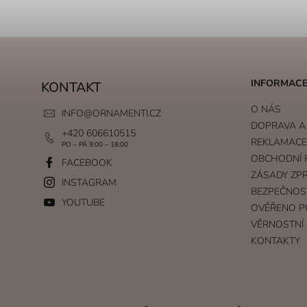
INFORMACE
KONTAKT
O NÁS
INFO
@
ORNAMENTI.CZ
DOPRAVA A
+420 606610515
REKLAMACE 
PO – PÁ 9:00 – 18:00
OBCHODNÍ 
FACEBOOK
ZÁSADY ZP
INSTAGRAM
BEZPEČNOS
YOUTUBE
OVĚŘENO P
VĚRNOSTNÍ
KONTAKTY