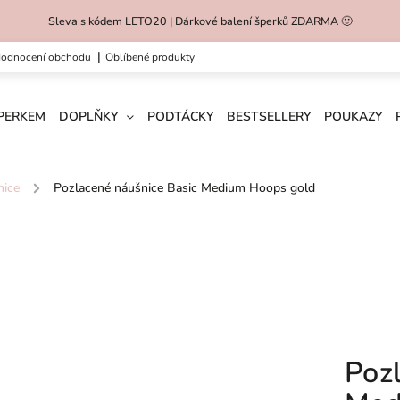
Sleva s kódem LETO20 | Dárkové balení šperků ZDARMA 🙂
hodnocení obchodu
oblíbené produkty
ŠPERKEM
DOPLŇKY
PODTÁCKY
BESTSELLERY
POUKAZY
nice
/
Pozlacené náušnice Basic Medium Hoops gold
Poz