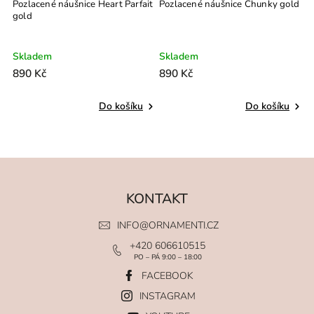
zlacené náušnice Heart Parfait
Pozlacené náušnice Chunky gold
Pozlac
old
Hoops 
kladem
Skladem
Sklad
90 Kč
890 Kč
890 K
Do košíku
Do košíku
KONTAKT
INFO
@
ORNAMENTI.CZ
+420 606610515
PO – PÁ 9:00 – 18:00
FACEBOOK
INSTAGRAM