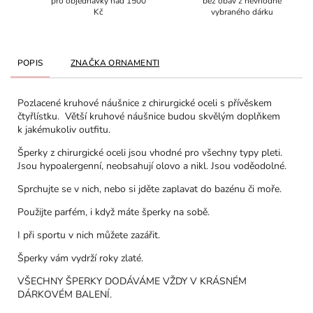
pro objednávky nad 1500
bez obav z nevhodně
Kč
vybraného dárku
POPIS
ZNAČKA
ORNAMENTI
Pozlacené kruhové náušnice z chirurgické oceli s přívěskem
čtyřlístku. Větší kruhové náušnice budou skvělým doplňkem
k jakémukoliv outfitu.
Šperky z chirurgické oceli jsou vhodné pro všechny typy pleti.
Jsou hypoalergenní, neobsahují olovo a nikl. Jsou voděodolné.
Sprchujte se v nich, nebo si jděte zaplavat do bazénu či moře.
Použijte parfém, i když máte šperky na sobě.
I při sportu v nich můžete zazářit.
Šperky vám vydrží roky zlaté.
VŠECHNY ŠPERKY DODÁVÁME VŽDY V KRÁSNÉM
DÁRKOVÉM BALENÍ.