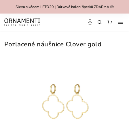
Sleva s kódem LETO20 | Dárkové balení šperků ZDARMA 🙂
Pozlacené náušnice Clover gold