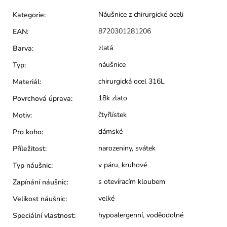
Náušnice z chirurgické oceli
Kategorie
:
8720301281206
EAN
:
zlatá
Barva
:
náušnice
Typ
:
chirurgická ocel 316L
Materiál
:
18k zlato
Povrchová úprava
:
čtyřlístek
Motiv
:
dámské
Pro koho
:
narozeniny
,
svátek
Příležitost
:
v páru
,
kruhové
Typ náušnic
:
s otevíracím kloubem
Zapínání náušnic
:
velké
Velikost náušnic
:
hypoalergenní
,
voděodolné
Speciální vlastnost
: