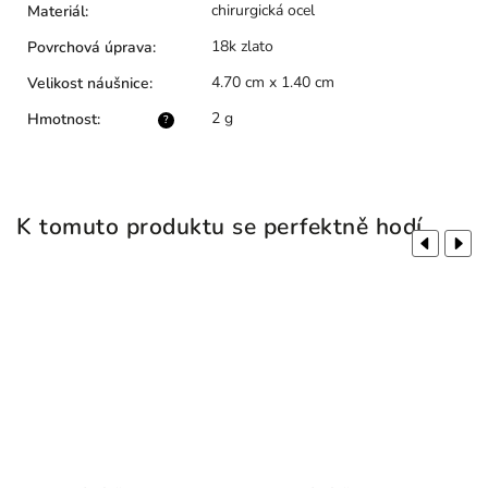
chirurgická ocel
Materiál
:
18k zlato
Povrchová úprava
:
4.70 cm x 1.40 cm
Velikost náušnice
:
2 g
Hmotnost
:
?
K tomuto produktu se perfektně hodí
Previous
Next