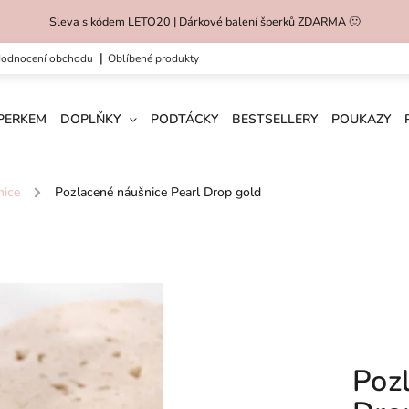
Sleva s kódem LETO20 | Dárkové balení šperků ZDARMA 🙂
hodnocení obchodu
oblíbené produkty
ŠPERKEM
DOPLŇKY
PODTÁCKY
BESTSELLERY
POUKAZY
nice
/
Pozlacené náušnice Pearl Drop gold
Poz