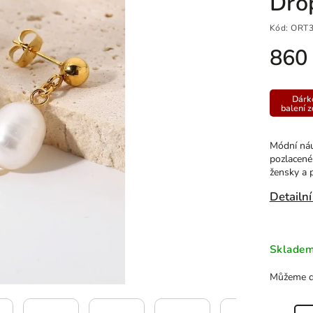
Dro
Kód:
ORT3
860
Dárk
balení 
Módní náuš
pozlacené 
žensky a 
Detailní
Sklade
Můžeme do