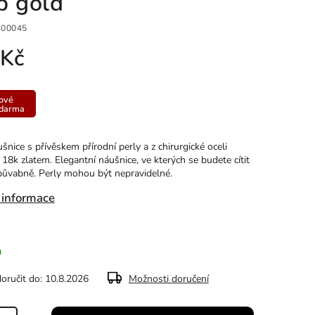
p gold
00045
 Kč
ové
zdarma
nice s přívěskem přírodní perly a z chirurgické oceli
18k zlatem. Elegantní náušnice, ve kterých se budete cítit
půvabně. Perly mohou být nepravidelné.
 informace
m
ručit do:
10.8.2026
Možnosti doručení