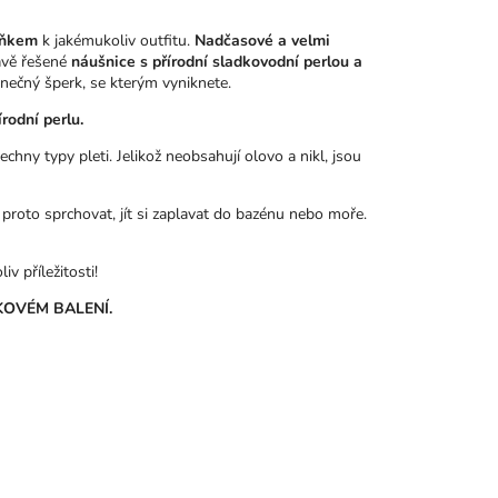
lňkem
k jakémukoliv outfitu.
Nadčasové a velmi
mavě řešené
náušnice s přírodní sladkovodní perlou a
inečný šperk, se kterým vyniknete.
rodní perlu.
hny typy pleti. Jelikož neobsahují olovo a nikl, jsou
 proto sprchovat, jít si zaplavat do bazénu nebo moře.
v příležitosti!
OVÉM BALENÍ.