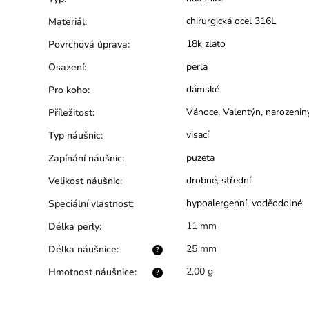
chirurgická ocel 316L
Materiál
:
18k zlato
Povrchová úprava
:
perla
Osazení
:
dámské
Pro koho
:
Vánoce
,
Valentýn
,
narozenin
Příležitost
:
visací
Typ náušnic
:
puzeta
Zapínání náušnic
:
drobné
,
střední
Velikost náušnic
:
hypoalergenní
,
voděodolné
Speciální vlastnost
:
11 mm
Délka perly
:
25 mm
Délka náušnice
:
?
2,00 g
Hmotnost náušnice
:
?