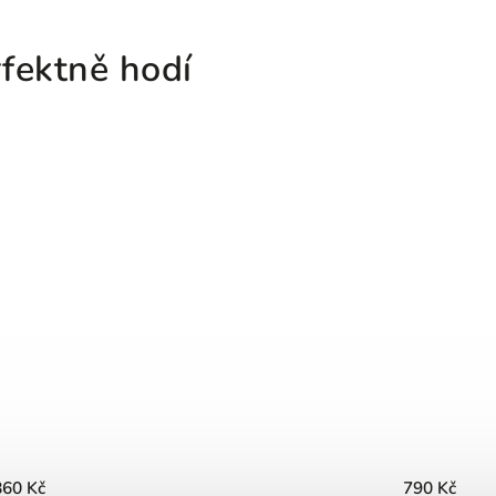
fektně hodí
860 Kč
790 Kč