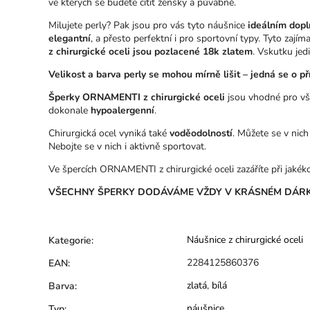
ve kterých se budete cítit žensky a půvabně.
Milujete perly? Pak jsou pro vás tyto náušnice
ideálním dop
elegantní
, a přesto perfektní i pro sportovní typy. Tyto zají
z chirurgické oceli jsou pozlacené 18k zlatem
. Vskutku jed
Velikost a barva perly se mohou mírně lišit – jedná se o pří
Šperky ORNAMENTI z chirurgické oceli
jsou vhodné pro všec
dokonale
hypoalergenní
.
Chirurgická ocel vyniká také
voděodolností
. Můžete se v nich
Nebojte se v nich i aktivně sportovat.
Ve špercích ORNAMENTI z chirurgické oceli zazáříte při jakékoli
VŠECHNY ŠPERKY DODÁVÁME VŽDY V KRÁSNÉM DÁRK
Náušnice z chirurgické oceli
Kategorie
:
2284125860376
EAN
:
zlatá
,
bílá
Barva
:
náušnice
Typ
: