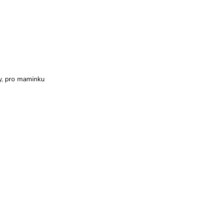
y
,
pro maminku