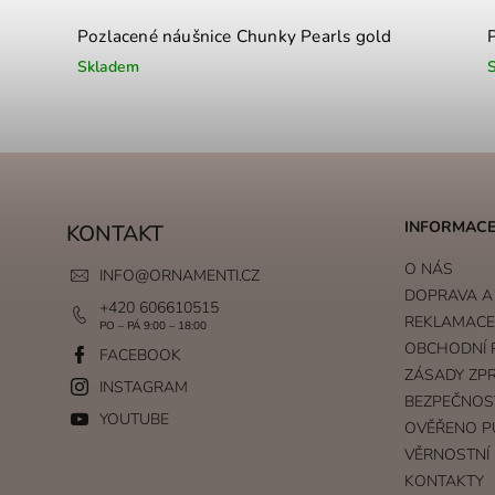
Pozlacené náušnice Chunky Pearls gold
Skladem
INFORMACE
KONTAKT
O NÁS
INFO
@
ORNAMENTI.CZ
DOPRAVA A
+420 606610515
REKLAMACE 
PO – PÁ 9:00 – 18:00
OBCHODNÍ 
FACEBOOK
ZÁSADY ZP
INSTAGRAM
BEZPEČNOS
YOUTUBE
OVĚŘENO P
VĚRNOSTNÍ
KONTAKTY