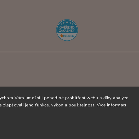
ychom Vám umožnili pohodlné prohlížení webu a díky analýze
 zlepšovali jeho funkce, výkon a použitelnost.
Více informací
OPYRIGHT 2026
ORNAMENTI.CZ
. VŠECHNA PRÁVA VYHRAZEN
VYTVOŘIL
SHOPTET
| DESIGN
SHOPTAK.CZ