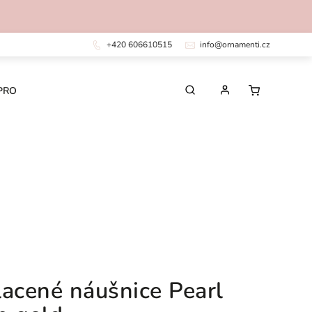
+420 606610515
info@ornamenti.cz
PRO DĚTI
PRO MUŽE
CHIRURGICKÁ OCEL
lacené náušnice Pearl