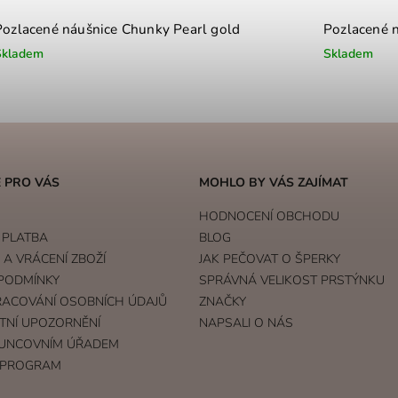
Pozlacené náušnice Chunky Pearl gold
Pozlacené n
Skladem
Skladem
 PRO VÁS
MOHLO BY VÁS ZAJÍMAT
HODNOCENÍ OBCHODU
 PLATBA
BLOG
A VRÁCENÍ ZBOŽÍ
JAK PEČOVAT O ŠPERKY
PODMÍNKY
SPRÁVNÁ VELIKOST PRSTÝNKU
RACOVÁNÍ OSOBNÍCH ÚDAJŮ
ZNAČKY
TNÍ UPOZORNĚNÍ
NAPSALI O NÁS
UNCOVNÍM ÚŘADEM
 PROGRAM