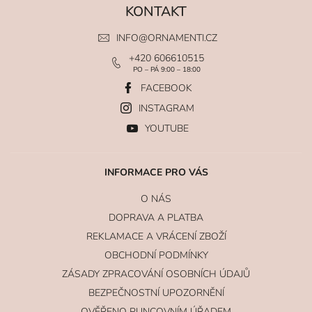
KONTAKT
INFO
@
ORNAMENTI.CZ
+420 606610515
PO – PÁ 9:00 – 18:00
FACEBOOK
INSTAGRAM
YOUTUBE
INFORMACE PRO VÁS
O NÁS
DOPRAVA A PLATBA
REKLAMACE A VRÁCENÍ ZBOŽÍ
OBCHODNÍ PODMÍNKY
ZÁSADY ZPRACOVÁNÍ OSOBNÍCH ÚDAJŮ
BEZPEČNOSTNÍ UPOZORNĚNÍ
OVĚŘENO PUNCOVNÍM ÚŘADEM