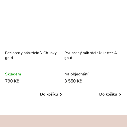
Novinka
Bestseller
k Chunky
Pozlacený náhrdelník Letter A
Pozlacený náhrdelník Miss
gold
Na objednání
Skladem
3 550 Kč
890 Kč
o košíku
Do košíku
Do ko