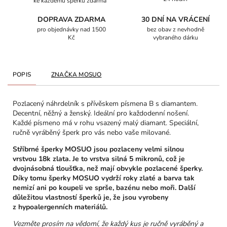
ke každému šperku zdarma
DOPRAVA ZDARMA
30 DNÍ NA VRÁCENÍ
pro objednávky nad 1500
bez obav z nevhodně
Kč
vybraného dárku
POPIS
ZNAČKA
MOSUO
Pozlacený náhrdelník s přívěskem písmena B s diamantem.
Decentní, něžný a ženský. Ideální pro každodenní nošení.
Každé písmeno má v rohu vsazený malý diamant. Speciální,
ručně vyráběný šperk pro vás nebo vaše milované.
Stříbrné šperky MOSUO jsou pozlaceny velmi silnou
vrstvou 18k zlata. Je to vrstva silná 5 mikronů, což je
dvojnásobná tloušťka, než mají obvykle pozlacené šperky.
Díky tomu šperky MOSUO vydrží roky zlaté a barva tak
nemizí ani po koupeli ve sprše, bazénu nebo moři. Další
důležitou vlastností šperků je, že jsou vyrobeny
z hypoalergenních materiálů.
Vezměte prosím na vědomí, že každý kus je ručně vyráběný a