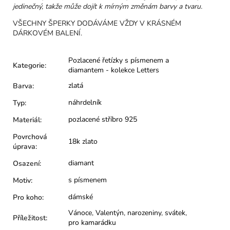
jedinečný, takže může dojít k mírným změnám barvy a tvaru.
VŠECHNY ŠPERKY DODÁVÁME VŽDY V KRÁSNÉM
DÁRKOVÉM BALENÍ.
Pozlacené řetízky s písmenem a
Kategorie
:
diamantem - kolekce Letters
zlatá
Barva
:
náhrdelník
Typ
:
pozlacené stříbro 925
Materiál
:
Povrchová
18k zlato
úprava
:
diamant
Osazení
:
s písmenem
Motiv
:
dámské
Pro koho
:
Vánoce
,
Valentýn
,
narozeniny
,
svátek
,
Příležitost
:
pro kamarádku