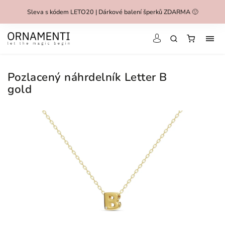
Sleva s kódem LETO20 | Dárkové balení šperků ZDARMA 🙂
Pozlacený náhrdelník Letter B
gold