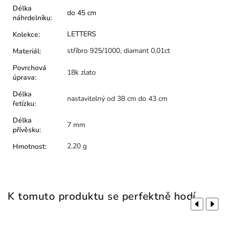
Délka
do 45 cm
náhrdelníku
:
LETTERS
Kolekce
:
stříbro 925/1000, diamant 0,01ct
Materiál
:
Povrchová
18k zlato
úprava
:
Délka
nastavitelný od 38 cm do 43 cm
řetízku
:
Délka
7 mm
přívěsku
:
2,20 g
Hmotnost
:
K tomuto produktu se perfektně hodí
Previous
Next