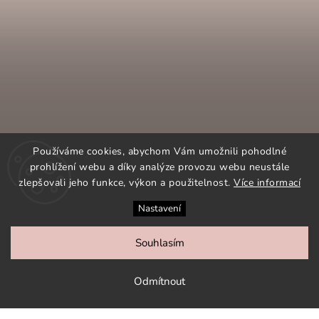
Používáme cookies, abychom Vám umožnili pohodlné
prohlížení webu a díky analýze provozu webu neustále
zlepšovali jeho funkce, výkon a použitelnost.
Více informací
Nastavení
SLEDOVAT NA INSTAGRAMU
Souhlasím
COPYRIGHT 2026
ORNAMENTI.CZ
. VŠECHNA PRÁVA
VYHRAZENA.
Odmítnout
VYTVOŘIL
SHOPTET
| DESIGN
SHOPTAK.CZ