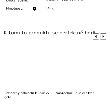
nastavitelný od 39 + 5 cm
Délka řetízku
:
1,40 g
Hmotnost
:
?
K tomuto produktu se perfektně hodí
Previous
Next
Pozlacený náhrdelník Chunky
Náhrdelník Chunky silver
gold