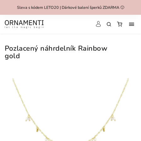
Sleva s kódem LETO20 | Dárkové balení šperků ZDARMA 🙂
Pozlacený náhrdelník Rainbow
gold