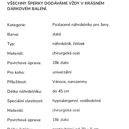
VŠECHNY ŠPERKY DODÁVÁME VŽDY V KRÁSNÉM
DÁRKOVÉM BALENÍ.
Pozlacené náhrdelníky pro ženy
Kategorie
:
zlatá
Barva
:
náhrdelník
,
řetízek
Typ
:
chirurgická ocel
Materiál
:
18k zlato
Povrchová úprava
:
univerzální
Pro koho
:
Vánoce
,
narozeniny
Příležitost
:
do 45 cm
Délka náhrdelníku
:
hypoalergenní
,
voděodolné
Speciální vlastnost
:
chirurgická ocel
Materiál
:
18k zlato
Povrchová úprava
: