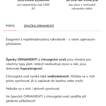
DOPRAVA ZDARMA
30 DNÍ NA VRÁCENÍ
pro objednávky nad 1500
bez obav z nevhodně
Kč
vybraného dárku
POPIS
ZNAČKA
ORNAMENTI
Elegantní a nepřehlédnutelný náhrdelník - s velmi zajímavým
přívěskem,
Šperky ORNAMENTI z chirurgické oceli
jsou vhodné pro
všechny typy pleti. Jelikož neobsahují olovo a nikl, jsou
dokonale
hypoalergenní
.
Chirurgická ocel vyniká také
voděodolností
. Můžete se v nich
proto sprchovat, jít si zaplavat do bazénu nebo moře.
Nebojte se v nich i aktivně sportovat.
Ve špercích ORNAMENTI z chirurgické oceli zazáříte při
jakékoliv příležitosti!