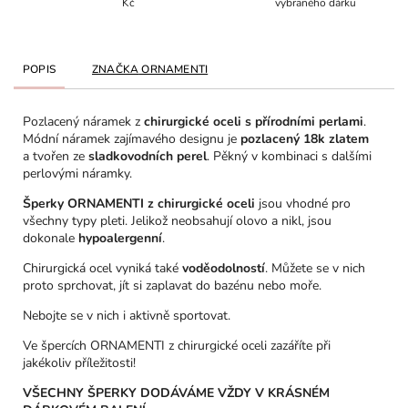
Kč
vybraného dárku
POPIS
ZNAČKA
ORNAMENTI
Pozlacený náramek z
chirurgické oceli s přírodními perlami
.
Módní náramek zajímavého designu je
pozlacený 18k zlatem
a tvořen ze
sladkovodních perel
. Pěkný v kombinaci s dalšími
perlovými náramky.
Šperky ORNAMENTI z chirurgické oceli
jsou vhodné pro
všechny typy pleti. Jelikož neobsahují olovo a nikl, jsou
dokonale
hypoalergenní
.
Chirurgická ocel vyniká také
voděodolností
. Můžete se v nich
proto sprchovat, jít si zaplavat do bazénu nebo moře.
Nebojte se v nich i aktivně sportovat.
Ve špercích ORNAMENTI z chirurgické oceli zazáříte při
jakékoliv příležitosti!
VŠECHNY ŠPERKY DODÁVÁME VŽDY V KRÁSNÉM