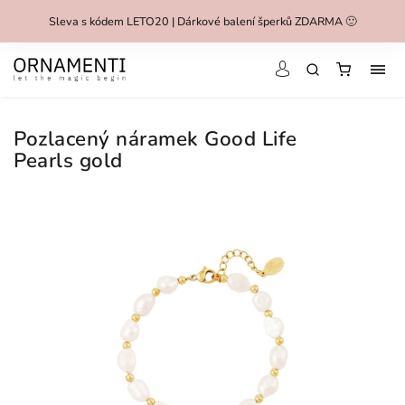
Sleva s kódem LETO20 | Dárkové balení šperků ZDARMA 🙂
Pozlacený náramek Good Life
Pearls gold