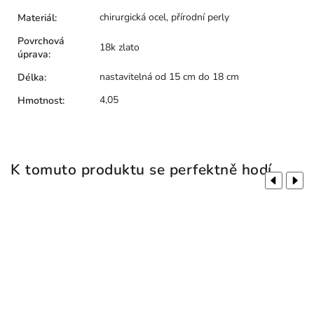
chirurgická ocel, přírodní perly
Materiál
:
Povrchová
18k zlato
úprava
:
nastavitelná od 15 cm do 18 cm
Délka
:
4,05
Hmotnost
:
K tomuto produktu se perfektně hodí
Previous
Next