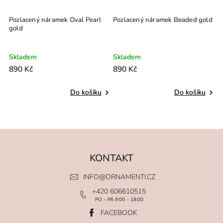
Pozlacený náramek Oval Pearl
Pozlacený náramek Beaded gold
P
gold
Skladem
Skladem
S
890 Kč
890 Kč
8
Do košíku
Do košíku
KONTAKT
INFO
@
ORNAMENTI.CZ
+420 606610515
PO – PÁ 9:00 – 18:00
FACEBOOK