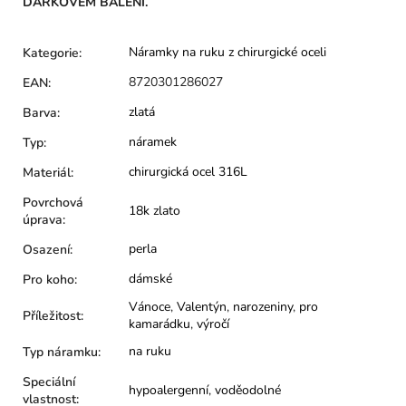
DÁRKOVÉM BALENÍ.
Náramky na ruku z chirurgické oceli
Kategorie
:
8720301286027
EAN
:
zlatá
Barva
:
náramek
Typ
:
chirurgická ocel 316L
Materiál
:
Povrchová
18k zlato
úprava
:
perla
Osazení
:
dámské
Pro koho
:
Vánoce
,
Valentýn
,
narozeniny
,
pro
Příležitost
:
kamarádku
,
výročí
na ruku
Typ náramku
:
Speciální
hypoalergenní
,
voděodolné
vlastnost
: