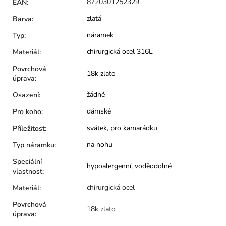
8720301252329
EAN
:
zlatá
Barva
:
náramek
Typ
:
chirurgická ocel 316L
Materiál
:
Povrchová
18k zlato
úprava
:
žádné
Osazení
:
dámské
Pro koho
:
svátek
,
pro kamarádku
Příležitost
:
na nohu
Typ náramku
:
Speciální
hypoalergenní
,
voděodolné
vlastnost
:
chirurgická ocel
Materiál
:
Povrchová
18k zlato
úprava
: