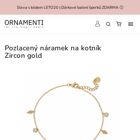
Sleva s kódem LETO20 | Dárkové balení šperků ZDARMA 🙂
Pozlacený náramek na kotník
Zircon gold