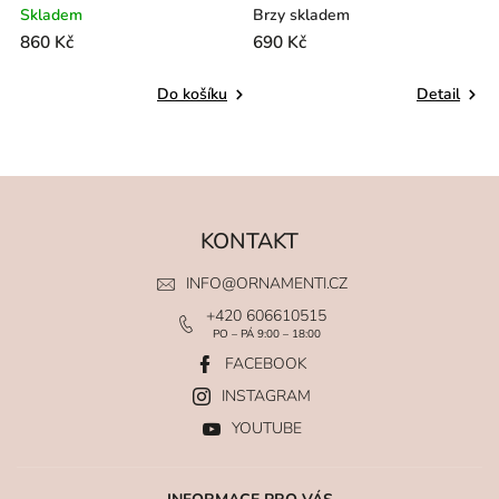
Skladem
Brzy skladem
S
860 Kč
690 Kč
7
Do košíku
Detail
KONTAKT
INFO
@
ORNAMENTI.CZ
+420 606610515
PO – PÁ 9:00 – 18:00
FACEBOOK
INSTAGRAM
YOUTUBE