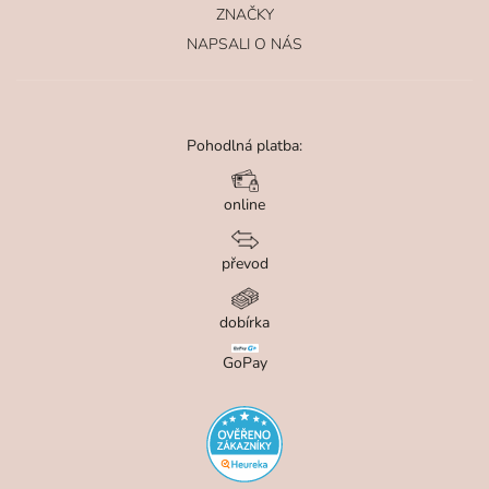
ZNAČKY
NAPSALI O NÁS
Pohodlná platba:
online
převod
dobírka
GoPay