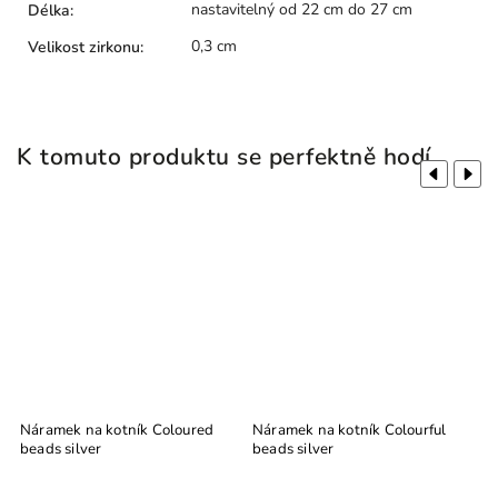
nastavitelný od 22 cm do 27 cm
Délka
:
0,3 cm
Velikost zirkonu
:
K tomuto produktu se perfektně hodí
Previous
Next
Náramek na kotník Coloured
Náramek na kotník Colourful
P
beads silver
beads silver
S