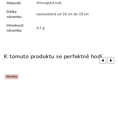
chirurgická ocel
Materiál
:
Délka
nastavitelná od 16 cm do 19 cm
náramku
:
Hmotnost
4,1 g
náramku
:
K tomuto produktu se perfektně hodí
Previous
Next
Novinka