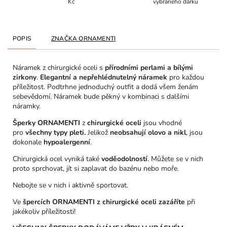
Kč
vybraného dárku
POPIS
ZNAČKA
ORNAMENTI
Náramek z chirurgické oceli s
přírodními perlami a bílými
zirkony
.
Elegantní a nepřehlédnutelný náramek
pro každou
příležitost. Podtrhne jednoduchý outfit a dodá všem ženám
sebevědomí. Náramek bude pěkný v kombinaci s dalšími
náramky.
Šperky ORNAMENTI
z
chirurgické oceli
jsou vhodné
pro
všechny typy pleti.
Jelikož
neobsahují olovo a nikl
, jsou
dokonale
hypoalergenní
.
Chirurgická ocel vyniká také
voděodolností
. Můžete se v nich
proto sprchovat, jít si zaplavat do bazénu nebo moře.
Nebojte se v nich i aktivně sportovat.
Ve
špercích ORNAMENTI z chirurgické oceli
zazáříte
při
jakékoliv příležitosti!