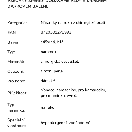
VŠECHNY ŠPERKY DODÁVÁME VŽDY V KRÁSNÉM
DÁRKOVÉM BALENÍ.
Náramky na ruku z chirurgické oceli
Kategorie
:
8720301278992
EAN
:
stříbrná
,
bílá
Barva
:
náramek
Typ
:
chirurgická ocel 316L
Materiál
:
zirkon
,
perla
Osazení
:
dámské
Pro koho
:
Vánoce
,
narozeniny
,
pro kamarádku
,
Příležitost
:
pro maminku
,
výročí
Typ
na ruku
náramku
:
Speciální
hypoalergenní
,
voděodolné
vlastnost
: