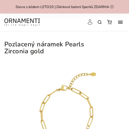
Sleva s kódem LETO20 | Dárkové balení šperků ZDARMA 🙂
Pozlacený náramek Pearls
Zirconia gold