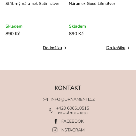
Stříbrný náramek Satin silver
Náramek Good Life silver
N
Skladem
Skladem
S
890 Kč
890 Kč
8
Do košíku
Do košíku
KONTAKT
INFO
@
ORNAMENTI.CZ
+420 606610515
PO – PÁ 9:00 – 18:00
FACEBOOK
INSTAGRAM