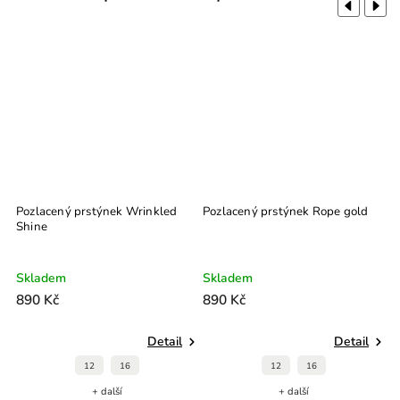
Previous
Next
Pozlacený prstýnek Wrinkled
Pozlacený prstýnek Rope gold
P
Shine
g
Skladem
Skladem
S
890 Kč
890 Kč
9
Detail
Detail
12
16
12
16
+ další
+ další