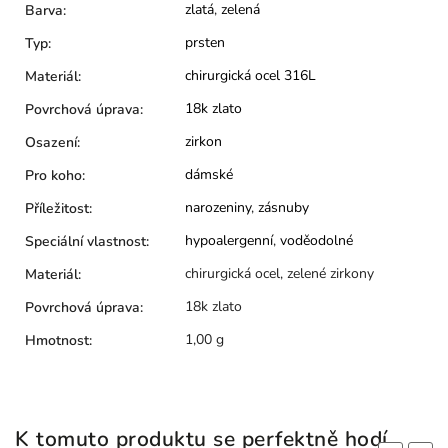
zlatá
,
zelená
Barva
:
prsten
Typ
:
chirurgická ocel 316L
Materiál
:
18k zlato
Povrchová úprava
:
zirkon
Osazení
:
dámské
Pro koho
:
narozeniny
,
zásnuby
Příležitost
:
hypoalergenní
,
voděodolné
Speciální vlastnost
:
chirurgická ocel, zelené zirkony
Materiál
:
18k zlato
Povrchová úprava
:
1,00 g
Hmotnost
:
K tomuto produktu se perfektně hodí