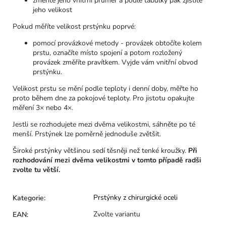
změříte jeho vnitřní průměr a podle tabulky pak zjistíte
jeho velikost
Pokud měříte velikost prstýnku poprvé:
pomocí provázkové metody - provázek obtočíte kolem
prstu, označíte místo spojení a potom rozložený
provázek změříte pravítkem. Vyjde vám vnitřní obvod
prstýnku.
Velikost prstu se mění podle teploty i denní doby, měřte ho
proto během dne za pokojové teploty. Pro jistotu opakujte
měření 3× nebo 4×.
Jestli se rozhodujete mezi dvěma velikostmi, sáhněte po té
menší. Prstýnek lze poměrně jednoduše zvětšit.
Široké prstýnky většinou sedí těsněji než tenké kroužky.
Při
rozhodování mezi dvěma velikostmi v tomto případě radši
zvolte tu větší.
Prstýnky z chirurgické oceli
Kategorie
:
Zvolte variantu
EAN
: