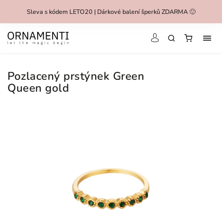
Sleva s kódem LETO20 | Dárkové balení šperků ZDARMA 🙂
Pozlacený prstýnek Green
Queen gold