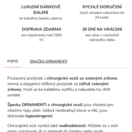
LUXUSNÍ DÁRKOVÉ
RYCHLÉ DORUČENÍ
BALENÍ
zboží skladem odesíláme do
24 hodin
ke každému šperku zdarma
DOPRAVA ZDARMA
30 DNÍ NA VRÁCENÍ
pro objednávky nad 1500
bez obav z nevhodně
Kč
vybraného dárku
POPIS
ZNAČKA
ORNAMENTI
Pozlacený prstýnek z
chirurgické oceli se zelenými zirkony
.
Jemný a elegantní stříbrný prstýnek se
zářivě zelenými
zirkony
. Hodí se ke každému outfitu a nebudete ho chtít
sundat.
Šperky ORNAMENTI z chirurgické oceli
jsou vhodné pro
všechny typy pleti. Jelikož neobsahují olovo a nikl, jsou
dokonale
hypoalergenní
.
Chirurgická ocel vyniká také
voděodolností
. Můžete se v nich
proto sprchovat, jít si zaplavat do bazénu nebo moře.