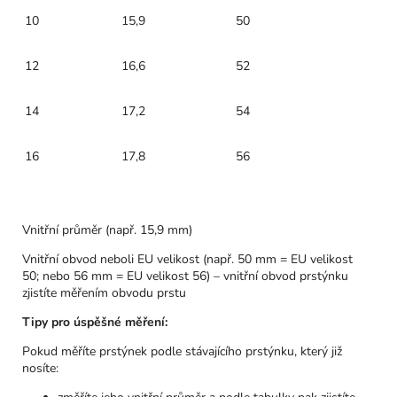
10
15,9
50
12
16,6
52
14
17,2
54
16
17,8
56
Vnitřní průměr (např. 15,9 mm)
Vnitřní obvod neboli EU velikost (např. 50 mm = EU velikost
50; nebo 56 mm = EU velikost 56) – vnitřní obvod prstýnku
zjistíte měřením obvodu prstu
Tipy pro úspěšné měření:
Pokud měříte prstýnek podle stávajícího prstýnku, který již
nosíte: