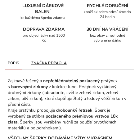
LUXUSNÍ DÁRKOVÉ
RYCHLÉ DORUČENÍ
BALENÍ
zboží skladem odesíláme do
24 hodin
ke každému šperku zdarma
DOPRAVA ZDARMA
30 DNÍ NA VRÁCENÍ
pro objednávky nad 1500
bez obav z nevhodně
Kč
vybraného dárku
POPIS
ZNAČKA
PDPAOLA
Zajímavě řešený a
nepřehlédnutelný pozlacený
prstýnek
s
barevnými zirkony
z kolekce Juno. Prstýnek vykládaný
drobnými zirkony (labradorite, světle zelený zirkon, zelený
zirkon, bílý zirkon), které doplňuje žlutý a ledový větší zirkon v
přední části.
Kraje prstýnku propojuje
drobounký řetízek
. Šperk je
vyrobený ze stříbra
pozlaceného prémiovou vrstvou 18k
zlata
. Šperky jsou vyráběny ručně za použití prvotřídních
materiálů a polodrahokamů.
VŠECHNY ŠPERKY DODÁVÁME VŽDY V KRÁSNÉM