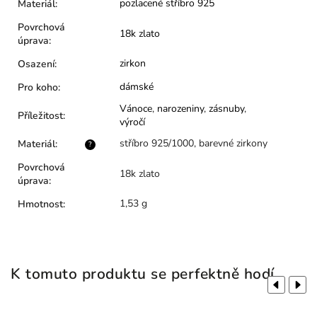
pozlacené stříbro 925
Materiál
:
Povrchová
18k zlato
úprava
:
zirkon
Osazení
:
dámské
Pro koho
:
Vánoce
,
narozeniny
,
zásnuby
,
Příležitost
:
výročí
stříbro 925/1000, barevné zirkony
Materiál
:
?
Povrchová
18k zlato
úprava
:
1,53 g
Hmotnost
:
K tomuto produktu se perfektně hodí
Previous
Next