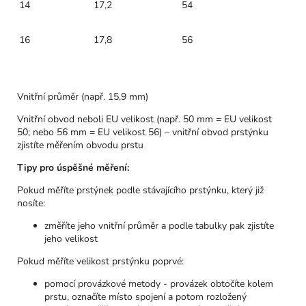
14
17,2
54
16
17,8
56
Vnitřní průměr (např. 15,9 mm)
Vnitřní obvod neboli EU velikost (např. 50 mm = EU velikost
50; nebo 56 mm = EU velikost 56) – vnitřní obvod prstýnku
zjistíte měřením obvodu prstu
Tipy pro úspěšné měření:
Pokud měříte prstýnek podle stávajícího prstýnku, který již
nosíte:
změříte jeho vnitřní průměr a podle tabulky pak zjistíte
jeho velikost
Pokud měříte velikost prstýnku poprvé:
pomocí provázkové metody - provázek obtočíte kolem
prstu, označíte místo spojení a potom rozložený