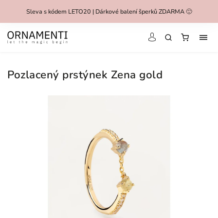
Sleva s kódem LETO20 | Dárkové balení šperků ZDARMA 🙂
Pozlacený prstýnek Zena gold