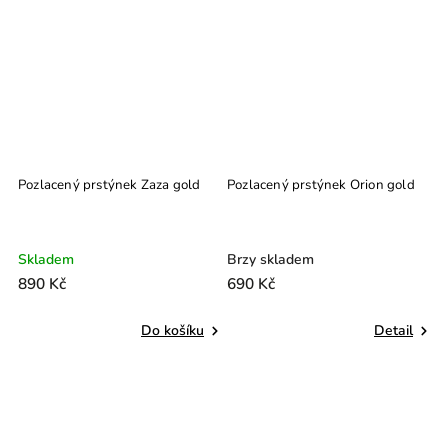
Pozlacený prstýnek Zaza gold
Pozlacený prstýnek Orion gold
P
C
Skladem
Brzy skladem
S
890 Kč
690 Kč
9
Do košíku
Detail