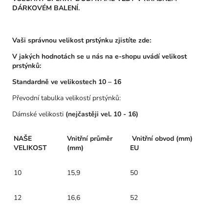
DÁRKOVÉM BALENÍ.
Vaši správnou velikost prstýnku zjistíte zde:
V jakých hodnotách se u nás na e-shopu uvádí velikost
prstýnků:
Standardně ve velikostech 10 – 16
Převodní tabulka velikostí prstýnků:
Dámské velikosti
(nejčastěji vel. 10 - 16)
NAŠE
Vnitřní průměr
Vnitřní obvod (mm)
VELIKOST
(mm)
EU
10
15,9
50
12
16,6
52