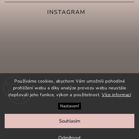
INSTAGRAM
Používáme cookies, abychom Vám umožnili pohodlné
prohlížení webu a díky analýze provozu webu neustále
zlepšovali jeho funkce, výkon a použitelnost.
Více informací
Nastavení
SLEDOVAT NA INSTAGRAMU
Souhlasím
COPYRIGHT 2026
ORNAMENTI.CZ
. VŠECHNA PRÁVA
VYHRAZENA.
Odmítnout