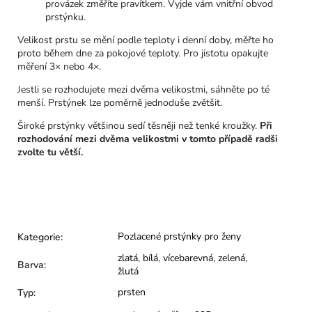
provázek změříte pravítkem. Vyjde vám vnitřní obvod
prstýnku.
Velikost prstu se mění podle teploty i denní doby, měřte ho
proto během dne za pokojové teploty. Pro jistotu opakujte
měření 3× nebo 4×.
Jestli se rozhodujete mezi dvěma velikostmi, sáhněte po té
menší. Prstýnek lze poměrně jednoduše zvětšit.
Široké prstýnky většinou sedí těsněji než tenké kroužky.
Při
rozhodování mezi dvěma velikostmi v tomto případě radši
zvolte tu větší.
Pozlacené prstýnky pro ženy
Kategorie
:
zlatá
,
bílá
,
vícebarevná
,
zelená
,
Barva
:
žlutá
prsten
Typ
: