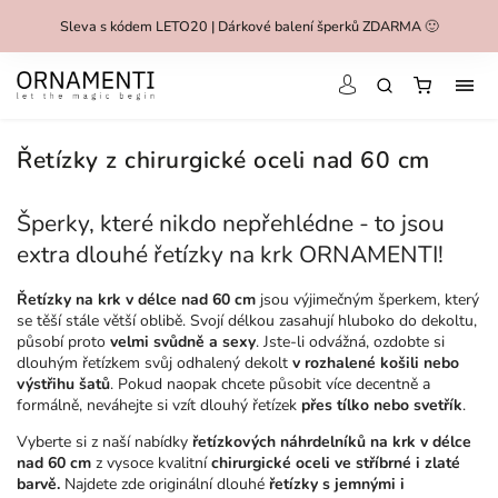
Sleva s kódem LETO20 | Dárkové balení šperků ZDARMA 🙂
Řetízky z chirurgické oceli nad 60 cm
Šperky, které nikdo nepřehlédne - to jsou
extra dlouhé řetízky na krk ORNAMENTI!
Řetízky na krk
v délce nad 60 cm
jsou výjimečným šperkem, který
se těší stále větší oblibě. Svojí délkou zasahují hluboko do dekoltu,
působí proto
velmi svůdně a sexy
. Jste-li odvážná, ozdobte si
dlouhým řetízkem svůj odhalený dekolt
v rozhalené košili nebo
výstřihu šatů
. Pokud naopak chcete působit více decentně a
formálně, neváhejte si vzít dlouhý řetízek
přes tílko nebo svetřík
.
Vyberte si z naší nabídky
řetízkových náhrdelníků na krk
v délce
nad 60 cm
z vysoce kvalitní
chirurgické oceli ve stříbrné i zlaté
barvě.
Najdete zde originální
dlouhé
řetízky s jemnými i