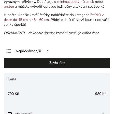
výraznými přívěsky.
Doplňte je o
minimalistický náramek
nebo
prsten
a můžete vytvořit opravdu jedinečný a luxusní set šperků.
Hledáte-li spíše kratší řetízky, nahlédněte do kategorie
řetízků v
délce do 45 cm
a
45 - 60 cm
. Přidejte další třpytivý kousek do vaší
sbírky šperků!
ORNAMENTI - dokonalé šperky, které si zamiluje každá žena.
Nejprodávanější
Nejlevnější
Zavřít filtr
Nejdražší
Abecedně
Cena
790
Kč
980
Kč