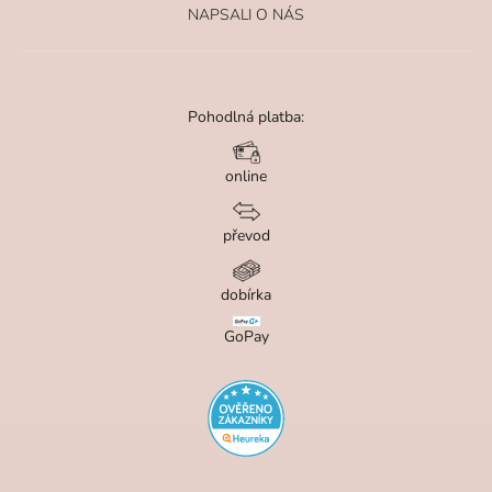
NAPSALI O NÁS
Pohodlná platba:
online
převod
dobírka
GoPay