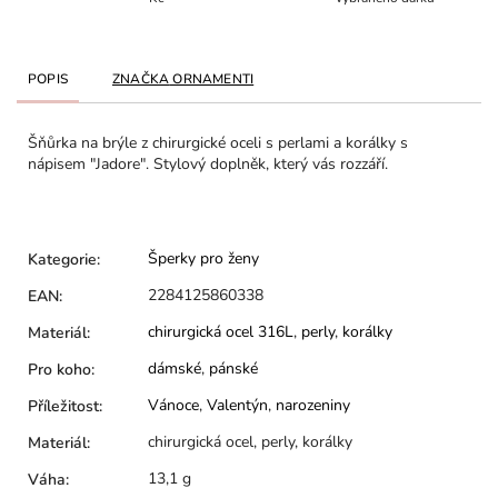
POPIS
ZNAČKA
ORNAMENTI
Šňůrka na
brýle z chirurgické oceli s perlami a korálky s
nápisem "Jadore".
Stylový doplněk, který vás rozzáří.
Šperky pro ženy
Kategorie
:
2284125860338
EAN
:
chirurgická ocel 316L
,
perly
,
korálky
Materiál
:
dámské
,
pánské
Pro koho
:
Vánoce
,
Valentýn
,
narozeniny
Příležitost
:
chirurgická ocel, perly, korálky
Materiál
:
13,1 g
Váha
: