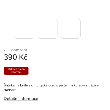
Kód:
OOR15008
390 Kč
Dárkové balení
zdarma
Šňůrka na
brýle z chirurgické oceli s perlami a korálky s nápisem
"Jadore".
Detailní informace