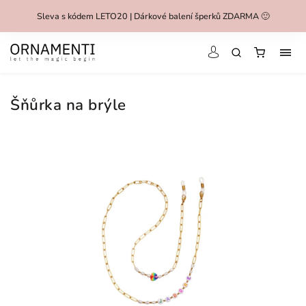
Sleva s kódem LETO20 | Dárkové balení šperků ZDARMA 🙂
Šňůrka na brýle