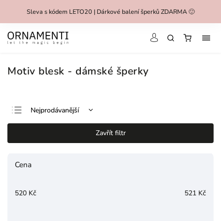
Sleva s kódem LETO20 | Dárkové balení šperků ZDARMA 🙂
Motiv blesk - dámské šperky
Nejprodávanější
Nejlevnější
Zavřít filtr
Nejdražší
Abecedně
Cena
520
Kč
521
Kč