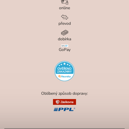
online
převod
dobírka
GoPay
Oblíbený způsob dopravy: