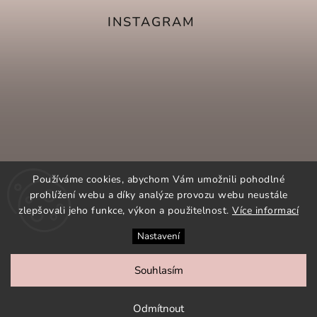
INSTAGRAM
Používáme cookies, abychom Vám umožnili pohodlné
prohlížení webu a díky analýze provozu webu neustále
zlepšovali jeho funkce, výkon a použitelnost.
Více informací
Nastavení
SLEDOVAT NA INSTAGRAMU
Souhlasím
COPYRIGHT 2026
ORNAMENTI.CZ
. VŠECHNA PRÁVA
VYHRAZENA.
Odmítnout
VYTVOŘIL
SHOPTET
| DESIGN
SHOPTAK.CZ