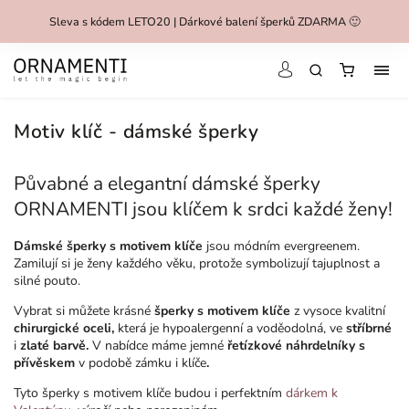
Sleva s kódem LETO20 | Dárkové balení šperků ZDARMA 🙂
Motiv klíč - dámské šperky
Půvabné a elegantní dámské šperky
ORNAMENTI jsou klíčem k srdci každé ženy!
Dámské šperky s motivem klíče
jsou módním evergreenem.
Zamilují si je ženy každého věku, protože symbolizují tajuplnost a
silné pouto.
Vybrat si můžete krásné
šperky s motivem klíče
z vysoce kvalitní
chirurgické oceli,
která je hypoalergenní a voděodolná, ve
stříbrné
i
zlaté barvě.
V nabídce máme jemné
řetízkové náhrdelníky s
přívěskem
v podobě zámku i klíče
.
Tyto šperky s motivem klíče budou i perfektním
dárkem k