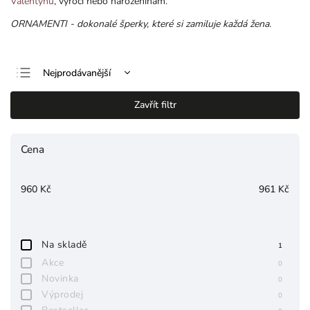
Valentýnu
, výročí nebo narozeninám.
ORNAMENTI - dokonalé šperky, které si zamiluje každá žena.
Nejprodávanější
Nejlevnější
Zavřít filtr
Nejdražší
Abecedně
Cena
960
Kč
961
Kč
Na skladě
1
Akce
0
Novinka
0
Výprodej
0