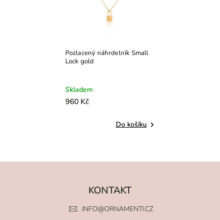
OnHand
0
ORNAMENTI
1
Paua
0
PDPAOLA
0
Šperky4U
0
Pozlacený náhrdelník Small
Lock gold
Skladem
960 Kč
Do košíku
KONTAKT
INFO
@
ORNAMENTI.CZ