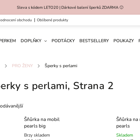
Sleva s kódem LETO20 | Dárkové balení šperků ZDARMA 🙂
hodnocení obchodu
oblíbené produkty
ŠPERKEM
DOPLŇKY
PODTÁCKY
BESTSELLERY
POUKAZY
/
PRO ŽENY
/
Šperky s perlami
erky s perlami
, Strana 2
odávanější
Šňůrka na mobil
Šňůrka na
pearls big
pearls
Brzy skladem
Skladem