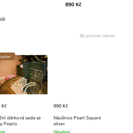
890 Kč
ktů
32
položek celkem
seller
 Kč
990 Kč
ní dárková sada se
Náušnice Pearl Square
y Pearls
silver
dem
Skladem