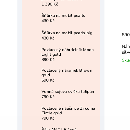
1 390 Kč
Šňůrka na mobil pearls
430 Kč
Šňůrka na mobil pearls big
890
430 Kč
Náh
Pozlacený náhrdelník Moon
silv
Light gold
890 Kč
Skl
Pozlacený náramek Brown
gold
690 Kč
Vonná sójová svíčka tulipán
790 Kč
Pozlacené náušnice Zirconia
Circle gold
790 Kč
Šála AMOUR šedá