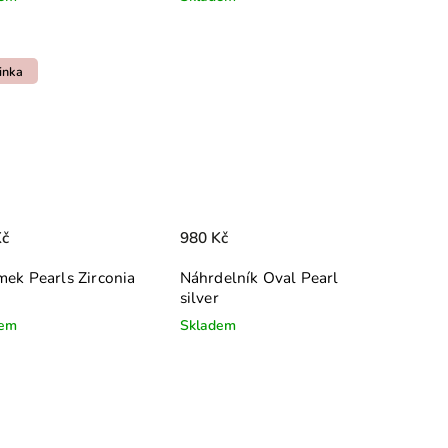
inka
Kč
980 Kč
ek Pearls Zirconia
Náhrdelník Oval Pearl
r
silver
dem
Skladem