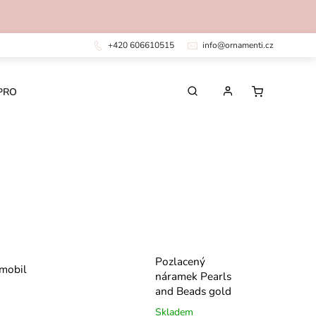
+420 606610515
info@ornamenti.cz
PRO DĚTI
PRO MUŽE
CHIRURGICKÁ OCEL
Pozlacený
 mobil
náramek Pearls
and Beads gold
Skladem