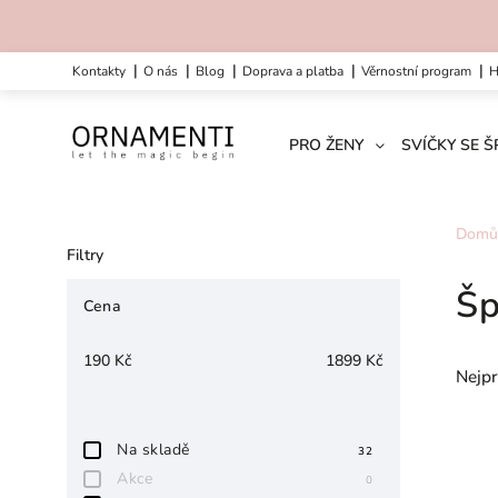
kontakty
o nás
blog
doprava a platba
věrnostní program
PRO ŽENY
SVÍČKY SE 
Domů
Filtry
Šp
Cena
190
Kč
1899
Kč
Nejpr
Na skladě
32
Akce
0