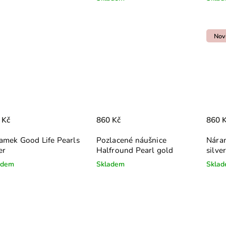
Nov
 Kč
860 Kč
860 
amek Good Life Pearls
Pozlacené náušnice
Náram
er
Halfround Pearl gold
silve
adem
Skladem
Skla