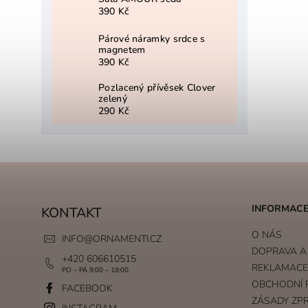
390 Kč
Párové náramky srdce s
magnetem
390 Kč
Pozlacený přívěsek Clover
zelený
290 Kč
INFORMACE
KONTAKT
O NÁS
INFO
@
ORNAMENTI.CZ
DOPRAVA A
+420 606610515
REKLAMACE 
PO – PÁ 9:00 – 18:00
OBCHODNÍ 
FACEBOOK
ZÁSADY ZP