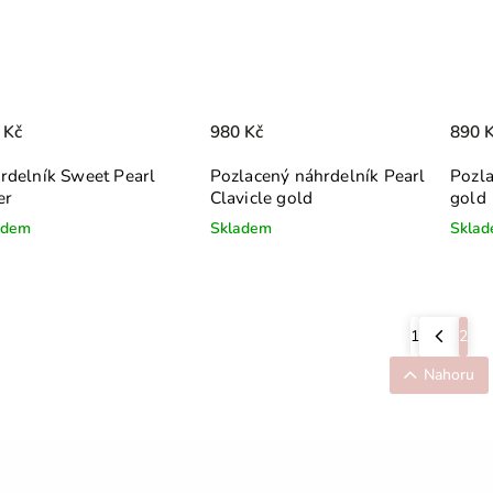
 Kč
980 Kč
890 
rdelník Sweet Pearl
Pozlacený náhrdelník Pearl
Pozla
er
Clavicle gold
gold
adem
Skladem
Skla
1
2
Nahoru