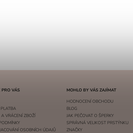
 PRO VÁS
MOHLO BY VÁS ZAJÍMAT
HODNOCENÍ OBCHODU
 PLATBA
BLOG
A VRÁCENÍ ZBOŽÍ
JAK PEČOVAT O ŠPERKY
PODMÍNKY
SPRÁVNÁ VELIKOST PRSTÝNKU
RACOVÁNÍ OSOBNÍCH ÚDAJŮ
ZNAČKY