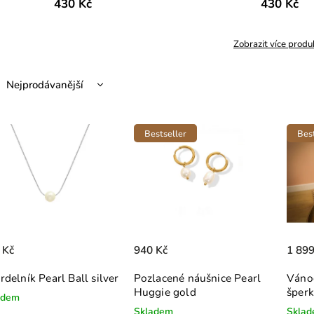
430 Kč
430 Kč
Zobrazit více produ
Nejprodávanější
Nejlevnější
Nejdražší
Bestseller
Best
Abecedně
 Kč
940 Kč
1 899
rdelník Pearl Ball silver
Pozlacené náušnice Pearl
Vánoč
Huggie gold
šperk
adem
Skladem
Skla