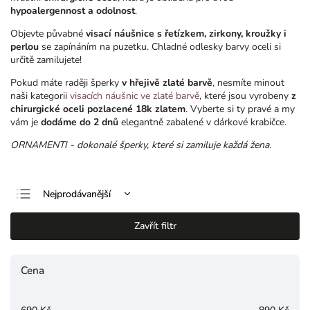
hypoalergennost a odolnost
.
Objevte půvabné
visací náušnice s řetízkem, zirkony, kroužky i
perlou
se zapínáním na puzetku. Chladné odlesky barvy oceli si
určitě zamilujete!
Pokud máte raději šperky
v hřejivě zlaté barvě
, nesmíte minout
naši kategorii
visacích náušnic ve zlaté barvě
, které jsou vyrobeny
z
chirurgické oceli pozlacené 18k zlatem
. Vyberte si ty pravé a my
vám je
dodáme do 2 dnů
elegantně zabalené v dárkové krabičce.
ORNAMENTI - dokonalé šperky, které si zamiluje každá žena.
Nejprodávanější
Nejlevnější
Zavřít filtr
Nejdražší
Abecedně
Cena