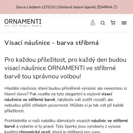
Sleva s kódem LETO20 | Dárkové balení šperků ZDARMA 🙂
Visací náušnice - barva stříbrná
Pro každou příležitost, pro každý den budou
visací náušnice ORNAMENTI ve stříbrné
barvě tou správnou volbou!
Hledáte náušnice, které budou přiměřeně výrazné, ale nevezmou si
hlavní slovo? Pak vsaďte na tyto elegantní a stylové
visací
náušnice ve stříbrné barvě
. Jakýkoliv váš outfit rozzáří, ale
nebudou příliš středem pozornosti. Můžete si je tak vzít při každé
příležitosti.
Prohlédněte si naši nabídku dámských visacích
náušnic ve stříbrné
barvě
a vyberte si ty pravé. Tyto šperky jsou vyrobeny z vysoce
kvalitní
chirurgické oceli
, která je oblíbená pro svou