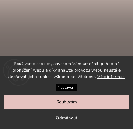
Používáme cookies, abychom Vám umožnili pohodlné
prohlížení webu a díky analýze provozu webu neustále
zlepšovali jeho funkce, výkon a použitelnost.
Více informací
Nastavení
SLEDOVAT NA INSTAGRAMU
Souhlasím
COPYRIGHT 2026
ORNAMENTI.CZ
. VŠECHNA PRÁVA
VYHRAZENA.
Odmítnout
VYTVOŘIL
SHOPTET
| DESIGN
SHOPTAK.CZ