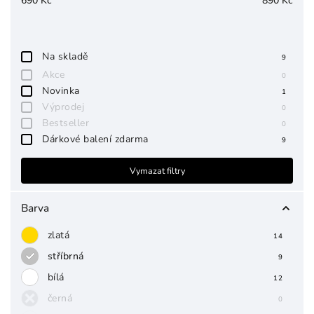
690
Kč
890
Kč
Na skladě
9
Akce
0
Novinka
1
Výprodej
0
Bestseller
0
Dárkové balení zdarma
9
Vymazat filtry
Barva
zlatá
14
stříbrná
9
bílá
12
černá
0