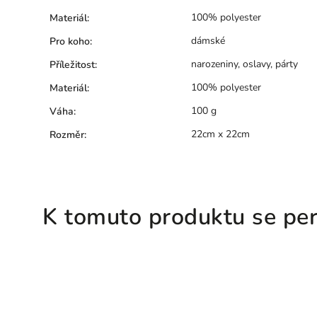
100% polyester
Materiál
:
dámské
Pro koho
:
narozeniny, oslavy, párty
Příležitost
:
100% polyester
Materiál
:
100 g
Váha
:
22cm x 22cm
Rozměr
:
K tomuto produktu se per