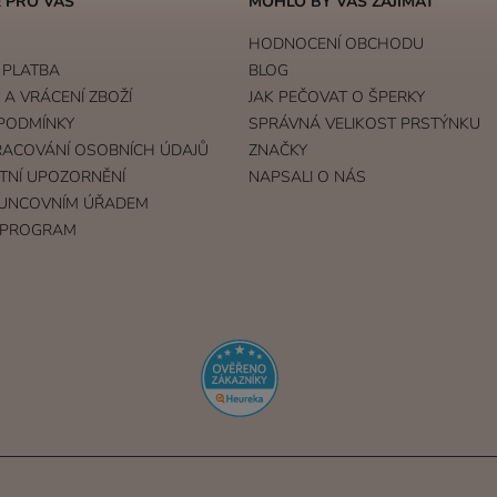
 PRO VÁS
MOHLO BY VÁS ZAJÍMAT
HODNOCENÍ OBCHODU
 PLATBA
BLOG
A VRÁCENÍ ZBOŽÍ
JAK PEČOVAT O ŠPERKY
PODMÍNKY
SPRÁVNÁ VELIKOST PRSTÝNKU
RACOVÁNÍ OSOBNÍCH ÚDAJŮ
ZNAČKY
TNÍ UPOZORNĚNÍ
NAPSALI O NÁS
UNCOVNÍM ÚŘADEM
 PROGRAM