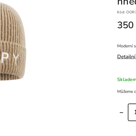
hně
Kód:
OOR
350
Moderní s
Detailní
Sklade
Můžeme do