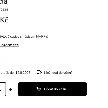
dá
70535
 Kč
tylová čepice s nápisem HAPPY.
 informace
m
ručit do:
12.8.2026
Možnosti doručení
Přidat do košíku