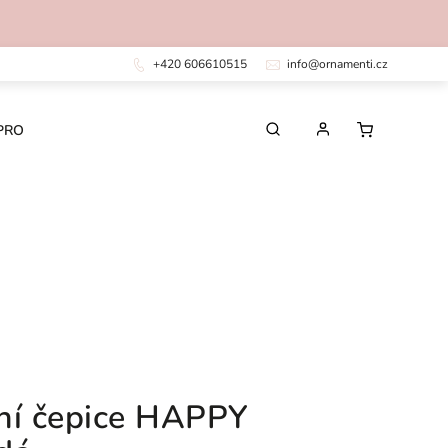
+420 606610515
info@ornamenti.cz
PRO DĚTI
PRO MUŽE
CHIRURGICKÁ OCEL
ní čepice HAPPY