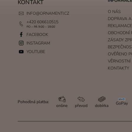
INFORMACE
KONTAKT
O NÁS
INFO
@
ORNAMENTI.CZ
DOPRAVA A
+420 606610515
REKLAMACE 
PO – PÁ 9:00 – 18:00
OBCHODNÍ 
FACEBOOK
ZÁSADY ZP
INSTAGRAM
BEZPEČNOS
YOUTUBE
OVĚŘENO P
VĚRNOSTNÍ
KONTAKTY
Pohodlná platba:
GoPay
online
převod
dobírka