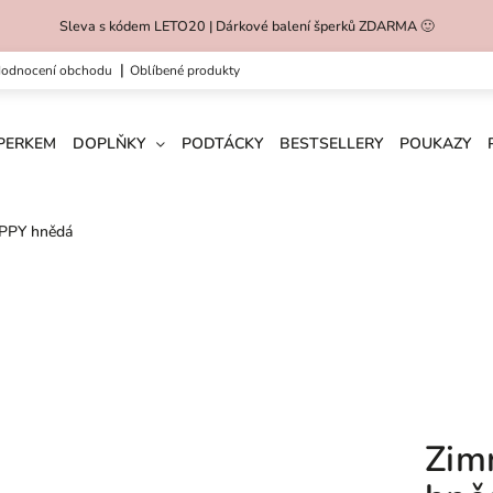
Sleva s kódem LETO20 | Dárkové balení šperků ZDARMA 🙂
hodnocení obchodu
oblíbené produkty
ŠPERKEM
DOPLŇKY
PODTÁCKY
BESTSELLERY
POUKAZY
APPY hnědá
Zim