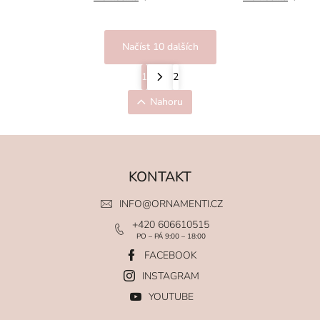
Načíst 10 dalších
1
2
Nahoru
KONTAKT
INFO
@
ORNAMENTI.CZ
+420 606610515
PO – PÁ 9:00 – 18:00
FACEBOOK
INSTAGRAM
YOUTUBE