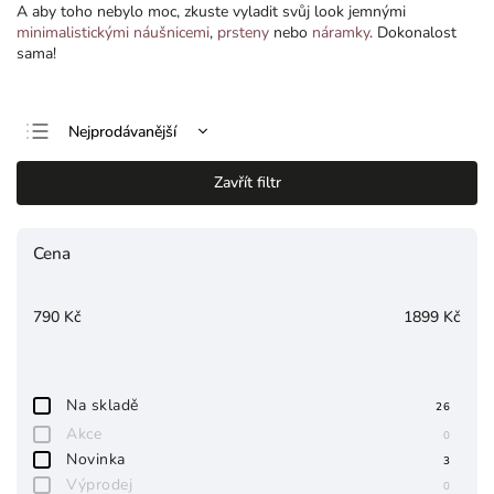
A aby toho nebylo moc, zkuste vyladit svůj look jemnými
minimalistickými náušnicemi
,
prsteny
nebo
náramky
. Dokonalost
sama!
Nejprodávanější
Nejlevnější
Zavřít filtr
Nejdražší
Abecedně
Cena
790
Kč
1899
Kč
Na skladě
26
Akce
0
Novinka
3
Výprodej
0