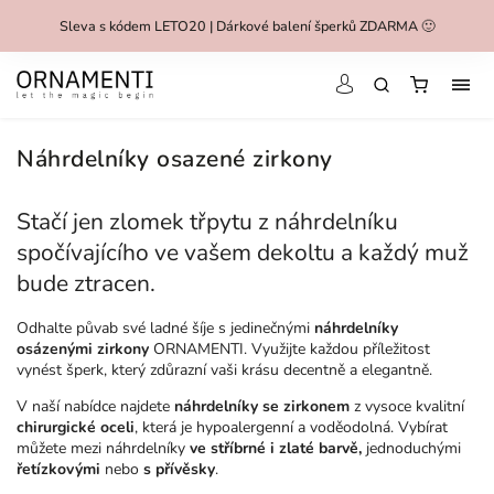
Sleva s kódem LETO20 | Dárkové balení šperků ZDARMA 🙂
Náhrdelníky osazené zirkony
Stačí jen zlomek třpytu z náhrdelníku
spočívajícího ve vašem dekoltu a každý muž
bude ztracen.
Odhalte půvab své ladné šíje s jedinečnými
náhrdelníky
osázenými zirkony
ORNAMENTI. Využijte každou příležitost
vynést šperk, který zdůrazní vaši krásu decentně a elegantně.
V naší nabídce najdete
náhrdelníky se zirkonem
z vysoce kvalitní
chirurgické oceli
, která je hypoalergenní a voděodolná. Vybírat
můžete mezi náhrdelníky
ve stříbrné i zlaté barvě,
jednoduchými
řetízkovými
nebo
s přívěsky
.