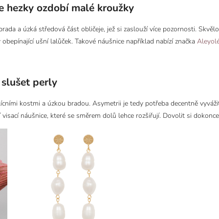
je hezky ozdobí malé kroužky
 brada a úzká středová část obličeje, jež si zaslouží více pozornosti. Skvě
bepínající ušní lalůček. Takové náušnice například nabízí značka
Aleyol
 slušet perly
 lícními kostmi a úzkou bradou. Asymetrii je tedy potřeba decentně vyvá
í visací náušnice, které se směrem dolů lehce rozšiřují. Dovolit si dokonc