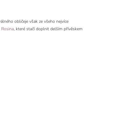
álného obličeje však ze všeho nejvíce
e Rosina
, které stačí doplnit delším přívěskem