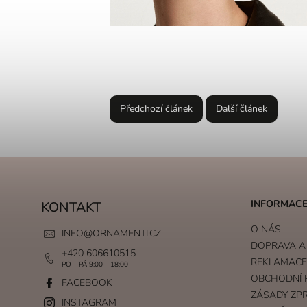
Předchozí článek
Další článek
INFORMACE
KONTAKT
O NÁS
INFO
@
ORNAMENTI.CZ
DOPRAVA A
+420 606610515
REKLAMACE 
PO – PÁ 9:00 – 18:00
OBCHODNÍ 
FACEBOOK
ZÁSADY ZP
INSTAGRAM