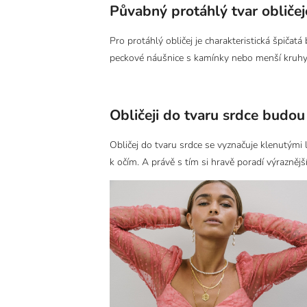
Půvabný protáhlý tvar obliče
Pro protáhlý obličej je charakteristická špičatá
peckové náušnice s kamínky nebo menší kruhy o
Obličeji do tvaru srdce budou
Obličej do tvaru srdce se vyznačuje klenutými
k očím. A právě s tím si hravě poradí výraznějš