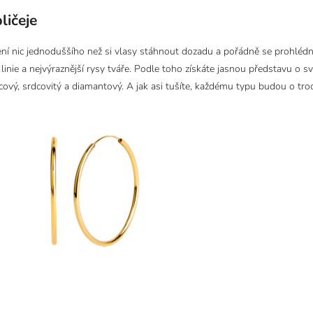
ličeje
, není nic jednoduššího než si vlasy stáhnout dozadu a pořádně se prohlé
í linie a nejvýraznější rysy tváře. Podle toho získáte jasnou představu o 
ercový, srdcovitý a diamantový. A jak asi tušíte, každému typu budou o troc