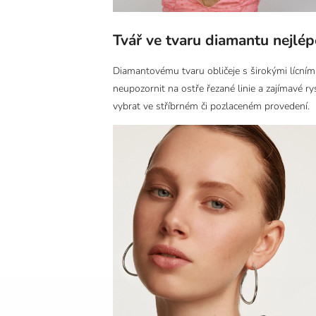
Tvář ve tvaru diamantu nejlé
Diamantovému tvaru obličeje s širokými lícními
neupozornit na ostře řezané linie a zajímavé ry
vybrat ve stříbrném či pozlaceném provedení.