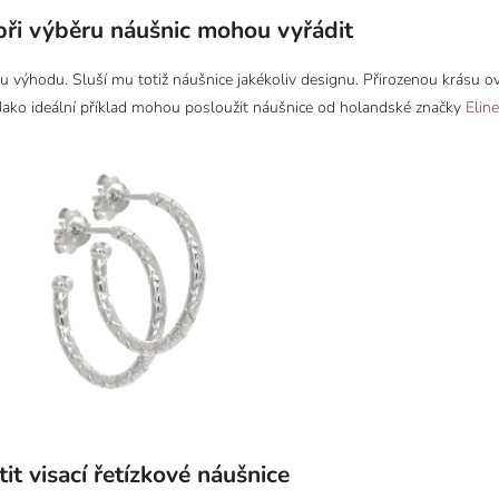
při výběru náušnic mohou vyřádit
u výhodu. Sluší mu totiž náušnice jakékoliv designu. Přirozenou krásu ov
Jako ideální příklad mohou posloužit náušnice od holandské značky
Elin
it visací řetízkové náušnice