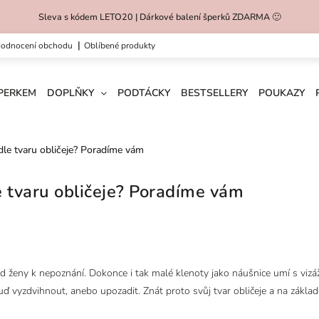
Sleva s kódem LETO20 | Dárkové balení šperků ZDARMA 🙂
hodnocení obchodu
oblíbené produkty
ŠPERKEM
DOPLŇKY
PODTÁCKY
BESTSELLERY
POUKAZY
dle tvaru obličeje? Poradíme vám
e tvaru obličeje? Poradíme vám
 ženy k nepoznání. Dokonce i tak malé klenoty jako náušnice umí s vizáž
 buď vyzdvihnout, anebo upozadit. Znát proto svůj tvar obličeje a na zákl