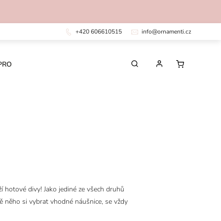
+420 606610515
info@ornamenti.cz
PRO DĚTI
PRO MUŽE
CHIRURGICKÁ OCEL
í hotové divy! Jako jediné ze všech druhů
adě něho si vybrat vhodné náušnice, se vždy