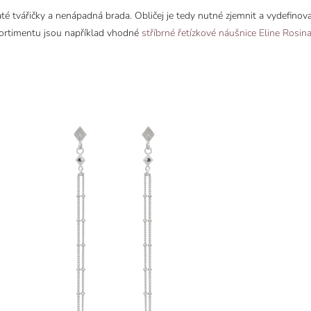
é tvářičky a nenápadná brada. Obličej je tedy nutné zjemnit a vydefinov
sortimentu jsou například vhodné
stříbrné řetízkové náušnice Eline Rosin