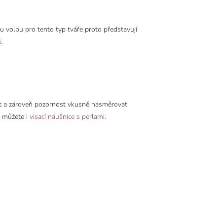
lou volbu pro tento typ tváře proto představují
é
.
žit a zároveň pozornost vkusně nasměrovat
e můžete i
visací náušnice s perlami
.