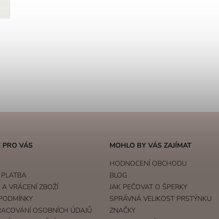
 PRO VÁS
MOHLO BY VÁS ZAJÍMAT
HODNOCENÍ OBCHODU
 PLATBA
BLOG
A VRÁCENÍ ZBOŽÍ
JAK PEČOVAT O ŠPERKY
PODMÍNKY
SPRÁVNÁ VELIKOST PRSTÝNKU
RACOVÁNÍ OSOBNÍCH ÚDAJŮ
ZNAČKY