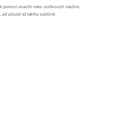
at pomocí visacích nebo slzičkových náušnic,
a
, jež působí až takřka subtilně.