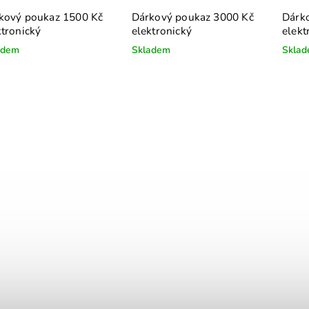
kový poukaz 1500 Kč
Dárkový poukaz 3000 Kč
Dárk
ktronický
elektronický
elekt
adem
Skladem
Skla