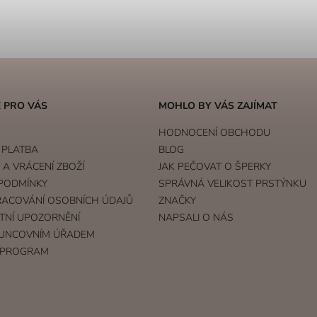
 PRO VÁS
MOHLO BY VÁS ZAJÍMAT
HODNOCENÍ OBCHODU
 PLATBA
BLOG
A VRÁCENÍ ZBOŽÍ
JAK PEČOVAT O ŠPERKY
PODMÍNKY
SPRÁVNÁ VELIKOST PRSTÝNKU
RACOVÁNÍ OSOBNÍCH ÚDAJŮ
ZNAČKY
TNÍ UPOZORNĚNÍ
NAPSALI O NÁS
UNCOVNÍM ÚŘADEM
 PROGRAM