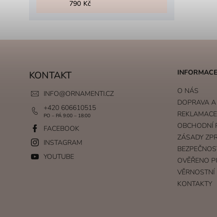
790 Kč
INFORMACE
KONTAKT
O NÁS
INFO
@
ORNAMENTI.CZ
DOPRAVA A
+420 606610515
REKLAMACE 
PO – PÁ 9:00 – 18:00
OBCHODNÍ 
FACEBOOK
ZÁSADY ZP
INSTAGRAM
BEZPEČNOS
YOUTUBE
OVĚŘENO P
VĚRNOSTNÍ
KONTAKTY