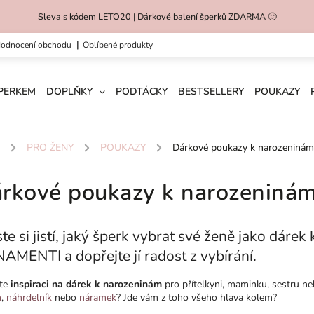
Sleva s kódem LETO20 | Dárkové balení šperků ZDARMA 🙂
hodnocení obchodu
oblíbené produkty
ŠPERKEM
DOPLŇKY
PODTÁCKY
BESTSELLERY
POUKAZY
/
PRO ŽENY
/
POUKAZY
/
Dárkové poukazy k narozeninám
rkové poukazy k narozeniná
te si jistí, jaký šperk vybrat své ženě jako dáre
AMENTI a dopřejte jí radost z vybírání.
te
inspiraci na dárek k narozeninám
pro přítelkyni, maminku, sestru nebo 
n
,
náhrdelník
nebo
náramek
? Jde vám z toho všeho hlava kolem?