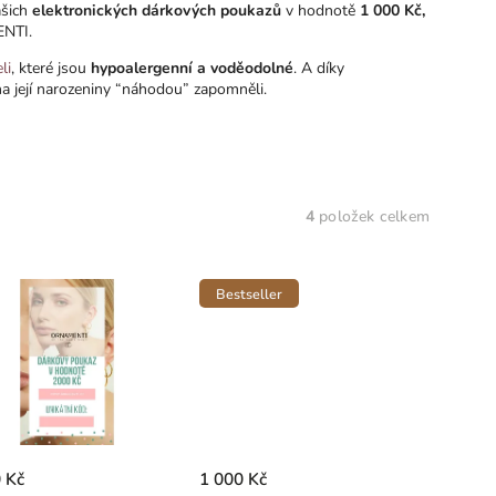
ašich
elektronických dárkových poukazů
v hodnotě
1 000 Kč,
MENTI.
li
, které jsou
hypoalergenní a voděodolné
. A díky
na její narozeniny “náhodou” zapomněli.
4
položek celkem
Bestseller
 Kč
1 000 Kč