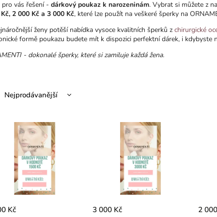
pro vás řešení -
dárkový poukaz k narozeninám
. Vybrat si můžete z n
 Kč, 2 000 Kč a 3 000 Kč
, které lze použít na veškeré šperky na ORNA
ejnáročnější ženy potěší nabídka vysoce kvalitních šperků z
chirurgické oce
onické formě poukazu budete mít k dispozici perfektní dárek, i kdybyste 
ENTI - dokonalé šperky, které si zamiluje každá žena.
Nejprodávanější
Nejlevnější
Nejdražší
Abecedně
00 Kč
3 000 Kč
2 000