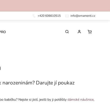
+420 606610515
info@ornamenti.cz
PRO DĚTI
PRO MUŽE
CHIRURGICKÁ OCEL
m
k k narozeninám? Darujte jí poukaz
babičku? Nejste si jistí, jestli by ji potěšily
dámské náušnice
,