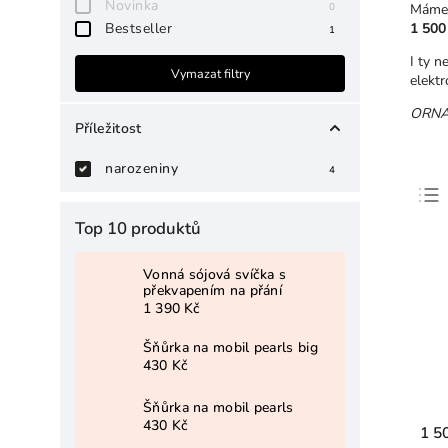
Novinka
0
Máme 
Bestseller
1 500
1
I ty n
Vymazat filtry
elektr
ORNAM
Příležitost
narozeniny
4
Top 10 produktů
Vonná sójová svíčka s
překvapením na přání
1 390 Kč
Šňůrka na mobil pearls big
430 Kč
Šňůrka na mobil pearls
430 Kč
1 5