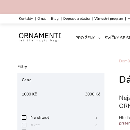
kontakty
o nás
blog
doprava a platba
věrnostní program
PRO ŽENY
SVÍČKY SE 
Domů
Filtry
Dá
Cena
1000
Kč
3000
Kč
Nejs
ORN
Na skladě
Hledá
4
prste
Akce
0