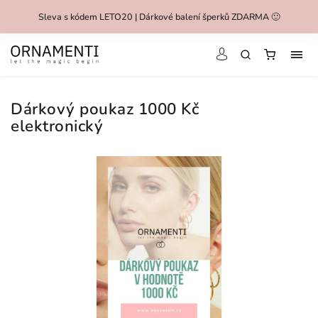
Sleva s kódem LETO20 | Dárkové balení šperků ZDARMA 🙂
Dárkový poukaz 1000 Kč
elektronický