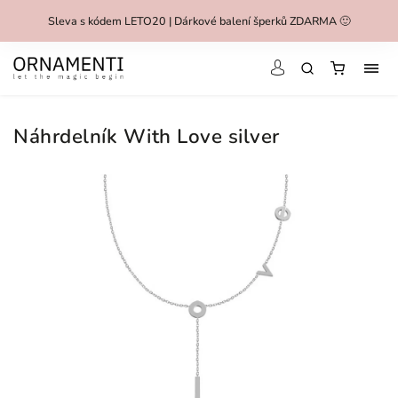
Sleva s kódem LETO20 | Dárkové balení šperků ZDARMA 🙂
Náhrdelník With Love silver