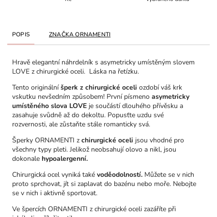
POPIS
ZNAČKA
ORNAMENTI
Hravě elegantní náhrdelník s asymetricky umístěným slovem
LOVE z chirurgické oceli. Láska na řetízku.
Tento originální
šperk z chirurgické oceli
ozdobí váš krk
vskutku nevšedním způsobem! První písmeno
asymetricky
umístěného slova LOVE
je součástí dlouhého přívěsku a
zasahuje svůdně až do dekoltu. Popusťte uzdu své
rozvernosti, ale zůstaňte stále romanticky svá.
Šperky ORNAMENTI z
chirurgické oceli
jsou vhodné pro
všechny typy pleti. Jelikož neobsahují olovo a nikl, jsou
dokonale
hypoalergenní.
Chirurgická ocel vyniká také
voděodolností.
Můžete se v nich
proto sprchovat, jít si zaplavat do bazénu nebo moře. Nebojte
se v nich i aktivně sportovat.
Ve špercích ORNAMENTI z chirurgické oceli zazáříte při