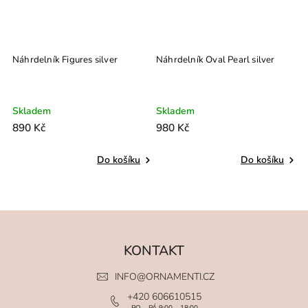
Náhrdelník Figures silver
Náhrdelník Oval Pearl silver
N
si
Skladem
Skladem
S
890 Kč
980 Kč
1
Do košíku
Do košíku
KONTAKT
INFO
@
ORNAMENTI.CZ
+420 606610515
PO – PÁ 9:00 – 18:00