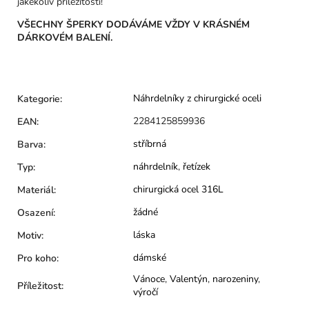
jakékoliv příležitosti!
VŠECHNY ŠPERKY DODÁVÁME VŽDY V KRÁSNÉM
DÁRKOVÉM BALENÍ.
Náhrdelníky z chirurgické oceli
Kategorie
:
2284125859936
EAN
:
stříbrná
Barva
:
náhrdelník
,
řetízek
Typ
:
chirurgická ocel 316L
Materiál
:
žádné
Osazení
:
láska
Motiv
:
dámské
Pro koho
:
Vánoce
,
Valentýn
,
narozeniny
,
Příležitost
:
výročí