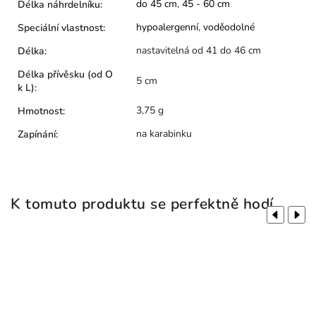
do 45 cm
,
45 - 60 cm
Délka náhrdelníku
:
hypoalergenní
,
voděodolné
Speciální vlastnost
:
nastavitelná od 41 do 46 cm
Délka
:
Délka přívěsku (od O
5 cm
k L)
:
3,75 g
Hmotnost
:
na karabinku
Zapínání
:
K tomuto produktu se perfektně hodí
Previous
Next