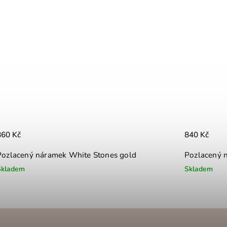
860 Kč
840 Kč
Pozlacený náramek White Stones gold
Pozlacený 
Skladem
Skladem