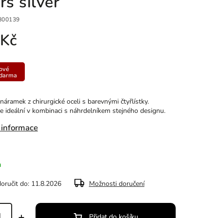
rs silver
800139
 Kč
ové
zdarma
náramek z chirurgické oceli s barevnými čtyřlístky.
e ideální v kombinaci s náhrdelníkem stejného designu.
 informace
m
ručit do:
11.8.2026
Možnosti doručení
Přidat do košíku