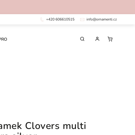
+420 606610515
info@ornamenti.cz
PRO DĚTI
PRO MUŽE
CHIRURGICKÁ OCEL
amek Clovers multi