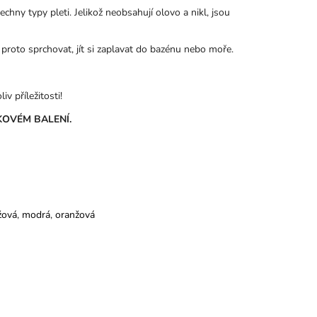
chny typy pleti. Jelikož neobsahují olovo a nikl, jsou
 proto sprchovat, jít si zaplavat do bazénu nebo moře.
v příležitosti!
OVÉM BALENÍ.
žová
,
modrá
,
oranžová