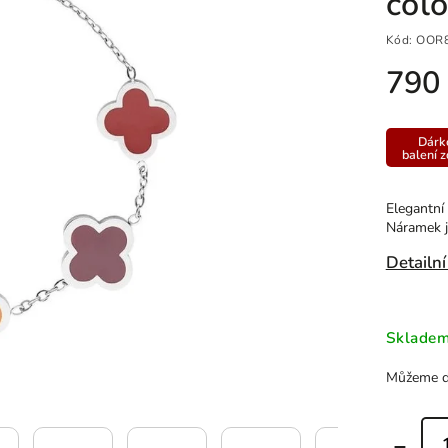
colo
Kód:
OOR
790
Dárk
balení 
Elegantní 
Náramek j
Detailní
Sklade
Můžeme do