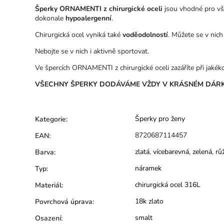
Šperky ORNAMENTI z chirurgické oceli
jsou vhodné pro vše
dokonale
hypoalergenní
.
Chirurgická ocel vyniká také
voděodolností
. Můžete se v nich
Nebojte se v nich i aktivně sportovat.
Ve špercích ORNAMENTI z chirurgické oceli zazáříte při jakékoli
VŠECHNY ŠPERKY DODÁVÁME VŽDY V KRÁSNÉM DÁRK
Šperky pro ženy
Kategorie
:
8720687114457
EAN
:
zlatá
,
vícebarevná
,
zelená
,
rů
Barva
:
náramek
Typ
:
chirurgická ocel 316L
Materiál
:
18k zlato
Povrchová úprava
:
smalt
Osazení
: