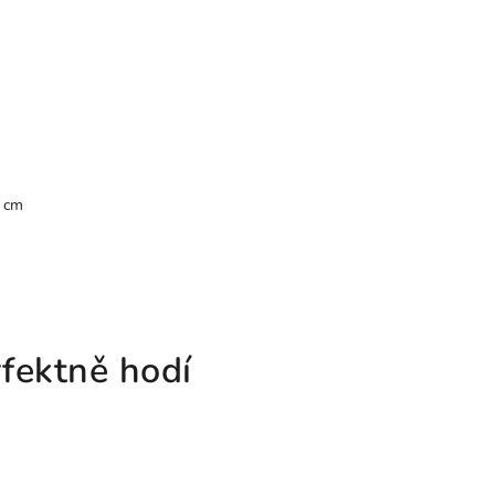
9 cm
fektně hodí