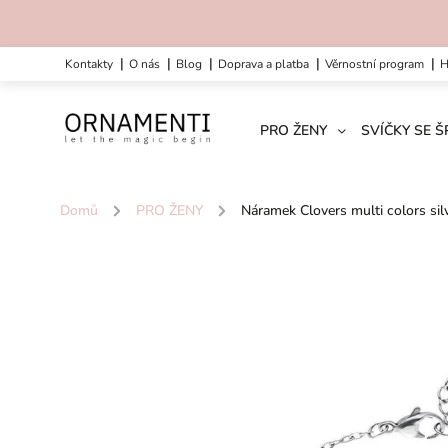
kontakty
o nás
blog
doprava a platba
věrnostní program
PRO ŽENY
SVÍČKY SE 
Domů
/
PRO ŽENY
/
Náramek Clovers multi colors sil