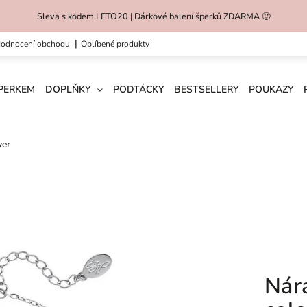
Sleva s kódem LETO20 | Dárkové balení šperků ZDARMA 🙂
hodnocení obchodu
oblíbené produkty
ŠPERKEM
DOPLŇKY
PODTÁCKY
BESTSELLERY
POUKAZY
ver
Nár