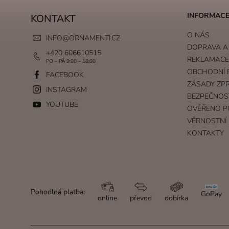
INFORMACE
KONTAKT
O NÁS
INFO
@
ORNAMENTI.CZ
DOPRAVA A
+420 606610515
REKLAMACE 
PO – PÁ 9:00 – 18:00
OBCHODNÍ 
FACEBOOK
ZÁSADY ZP
INSTAGRAM
BEZPEČNOS
YOUTUBE
OVĚŘENO P
VĚRNOSTNÍ
KONTAKTY
Pohodlná platba:
GoPay
online
převod
dobírka