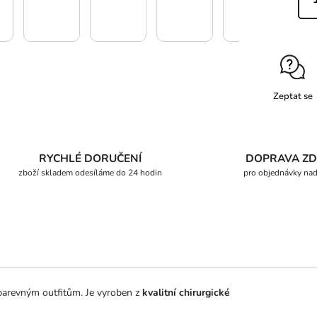
Zeptat se
RYCHLÉ DORUČENÍ
DOPRAVA Z
zboží skladem odesíláme do 24 hodin
pro objednávky na
barevným outfitům. Je vyroben z
kvalitní chirurgické