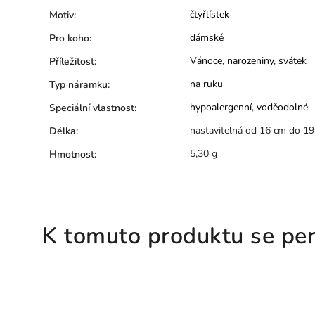
čtyřlístek
Motiv
:
dámské
Pro koho
:
Vánoce
,
narozeniny
,
svátek
Příležitost
:
na ruku
Typ náramku
:
hypoalergenní
,
voděodolné
Speciální vlastnost
:
nastavitelná od 16 cm do 1
Délka
:
5,30 g
Hmotnost
:
K tomuto produktu se per