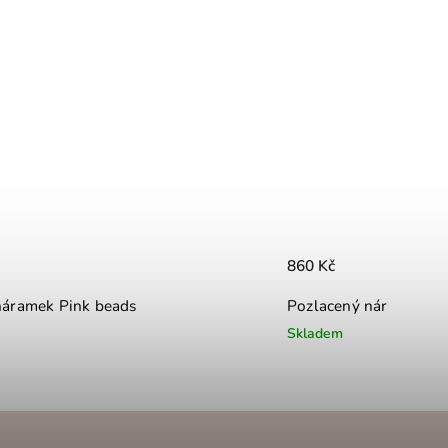
860 Kč
náramek Pink beads
Pozlacený náramek Pea
Skladem