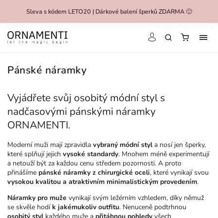
Sleva s kódem LETO20 | Dárkové balení šperků ZDARMA 🙂
Pánské náramky
Vyjádřete svůj osobitý módní styl s
nadčasovými pánskými náramky
ORNAMENTI.
Moderní muži mají zpravidla
vybraný módní styl
a nosí jen šperky,
které splňují jejich
vysoké standardy
. Mnohem méně experimentují
a netouží být za každou cenu středem pozornosti. A proto
přinášíme
pánské náramky z chirurgické oceli
, které vynikají svou
vysokou kvalitou a atraktivním minimalistickým provedením
.
Náramky pro muže
vynikají svým ležérním vzhledem, díky němuž
se skvěle hodí
k jakémukoliv outfitu
. Nenuceně podtrhnou
osobitý styl
každého muže a
přitáhnou pohledy
všech