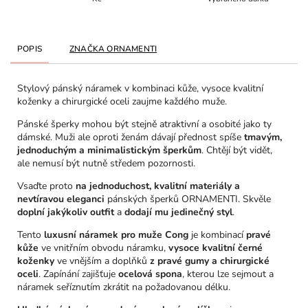
POPIS
ZNAČKA
ORNAMENTI
Stylový pánský náramek v kombinaci kůže, vysoce kvalitní
koženky a chirurgické oceli zaujme každého muže.
Pánské šperky mohou být stejně atraktivní a osobité jako ty
dámské. Muži ale oproti ženám dávají přednost spíše
tmavým,
jednoduchým a minimalistickým šperkům
. Chtějí být vidět,
ale nemusí být nutně středem pozornosti.
Vsaďte proto
na jednoduchost, kvalitní materiály a
nevtíravou eleganci
pánských šperků ORNAMENTI. Skvěle
doplní jakýkoliv outfit
a
dodají mu jedinečný styl
.
Tento
luxusní náramek pro muže
Cong
je kombinací
pravé
kůže
ve vnitřním obvodu náramku,
vysoce kvalitní černé
koženky
ve vnějším a doplňků
z pravé gumy a chirurgické
oceli
. Zapínání zajišťuje
ocelová spona
, kterou lze sejmout a
náramek seříznutím zkrátit na požadovanou délku.