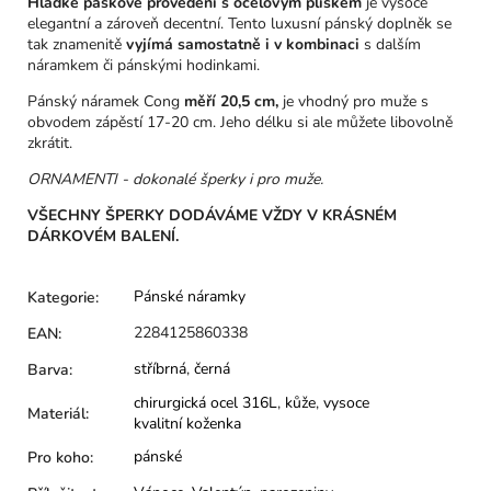
Hladké páskové provedení s ocelovým plíškem
je vysoce
elegantní a zároveň decentní. Tento luxusní pánský doplněk se
tak znamenitě
vyjímá samostatně i v kombinaci
s dalším
náramkem či pánskými hodinkami.
Pánský náramek Cong
měří 20,5 cm,
je vhodný pro muže s
obvodem zápěstí 17-20 cm. Jeho délku si ale můžete libovolně
zkrátit.
ORNAMENTI - dokonalé šperky i pro muže.
VŠECHNY ŠPERKY DODÁVÁME VŽDY V KRÁSNÉM
DÁRKOVÉM BALENÍ.
Pánské náramky
Kategorie
:
2284125860338
EAN
:
stříbrná
,
černá
Barva
:
chirurgická ocel 316L
,
kůže
,
vysoce
Materiál
:
kvalitní koženka
pánské
Pro koho
: