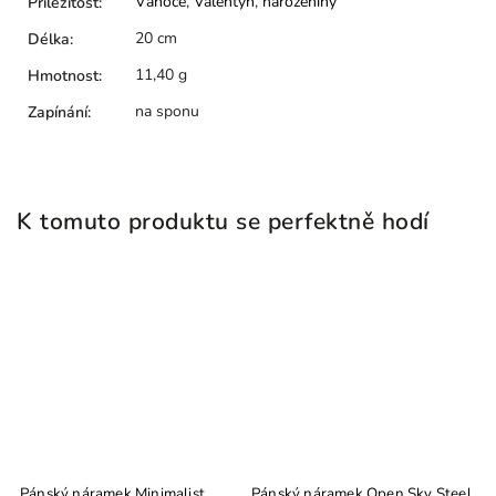
Vánoce
,
Valentýn
,
narozeniny
Příležitost
:
20 cm
Délka
:
11,40 g
Hmotnost
:
na sponu
Zapínání
:
K tomuto produktu se perfektně hodí
Pánský náramek Minimalist
Pánský náramek Open Sky Steel