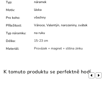
náramek
Typ
:
láska
Motiv
:
všechny
Pro koho
:
Vánoce
,
Valentýn
,
narozeniny
,
svátek
Příležitost
:
na ruku
Typ náramku
:
15-23 cm
Délka
:
Provázek + magnet + slitina zinku
Materiál
:
K tomuto produktu se perfektně hodí
Previous
Next