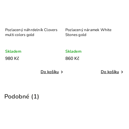
Pozlacený náhrdelník Clovers
Pozlacený náramek White
P
multi colors gold
Stones gold
Skladem
Skladem
S
980 Kč
860 Kč
8
Do košíku
Do košíku
Podobné (1)