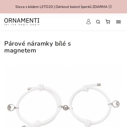
Sleva s kódem LETO20 | Dárkové balení šperků ZDARMA 🙂
Párové náramky bílé s
magnetem