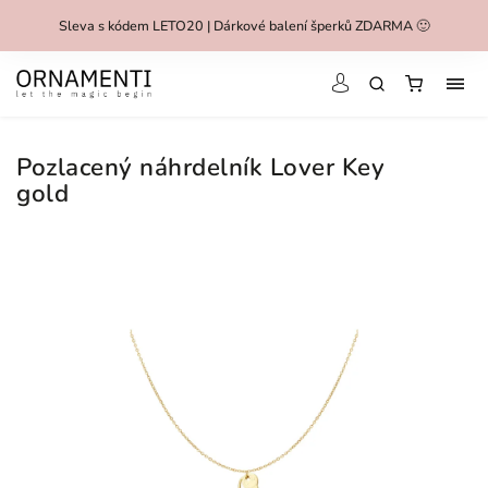
Sleva s kódem LETO20 | Dárkové balení šperků ZDARMA 🙂
Pozlacený náhrdelník Lover Key
gold