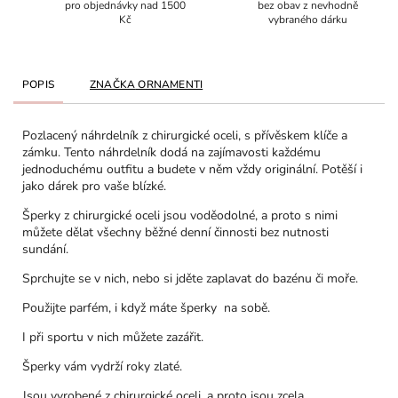
pro objednávky nad 1500
bez obav z nevhodně
Kč
vybraného dárku
POPIS
ZNAČKA
ORNAMENTI
Pozlacený náhrdelník z chirurgické oceli, s přívěskem klíče a
zámku. Tento náhrdelník dodá na zajímavosti každému
jednoduchému outfitu a budete v něm vždy originální. Potěší i
jako dárek pro vaše blízké.
Šperky z chirurgické oceli jsou voděodolné, a proto s nimi
můžete dělat všechny běžné denní činnosti bez nutnosti
sundání.
Sprchujte se v nich, nebo si jděte zaplavat do bazénu či moře.
Použijte parfém, i když máte šperky na sobě.
I při sportu v nich můžete zazářit.
Šperky vám vydrží roky zlaté.
Jsou vyrobené z chirurgické oceli, a proto jsou zcela