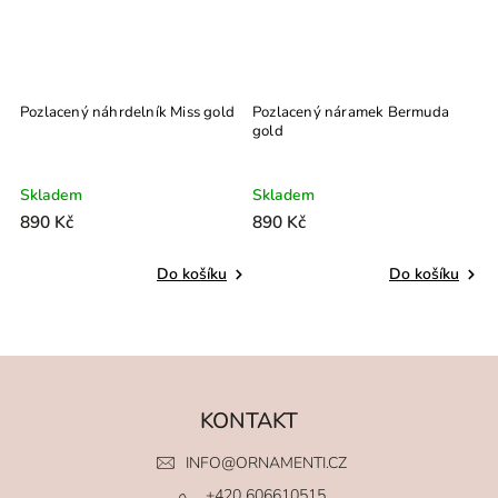
Pozlacený náhrdelník Miss gold
Pozlacený náramek Bermuda
P
gold
g
Skladem
Skladem
S
890 Kč
890 Kč
8
Do košíku
Do košíku
KONTAKT
INFO
@
ORNAMENTI.CZ
+420 606610515