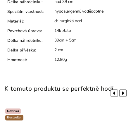
nad 39 cm
Délka náhrdelníku
:
hypoalergenní
,
voděodolné
Speciální vlastnost
:
chirurgická ocel
Materiál
:
14k zlato
Povrchová úprava
:
39cm + 5cm
Délka náhrdelníku
:
2 cm
Délka přívěsku
:
12.80g
Hmotnost
:
K tomuto produktu se perfektně hodí
Previous
Next
Novinka
Bestseller