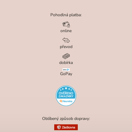
Pohodlná platba:
online
převod
dobírka
GoPay
Oblíbený způsob dopravy: