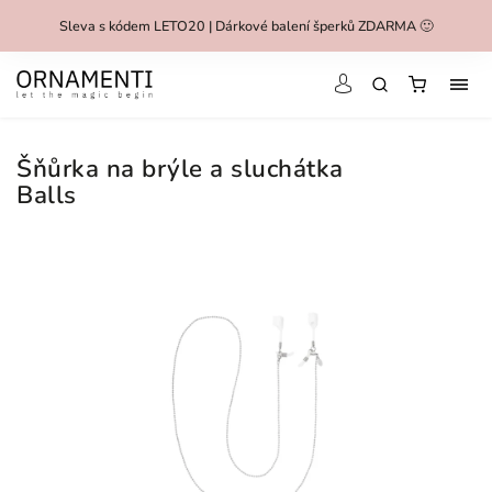
Sleva s kódem LETO20 | Dárkové balení šperků ZDARMA 🙂
Šňůrka na brýle a sluchátka
Balls