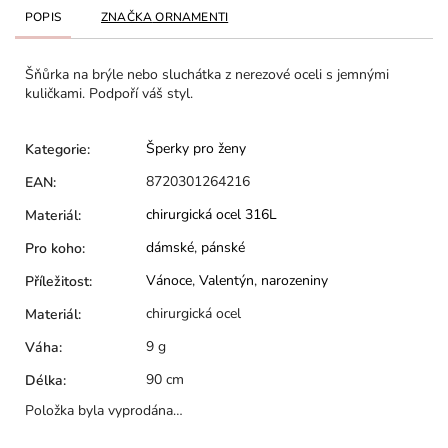
POPIS
ZNAČKA
ORNAMENTI
Šňůrka na brýle nebo sluchátka z nerezové oceli s jemnými
kuličkami. Podpoří váš styl.
Šperky pro ženy
Kategorie
:
8720301264216
EAN
:
chirurgická ocel 316L
Materiál
:
dámské
,
pánské
Pro koho
:
Vánoce
,
Valentýn
,
narozeniny
Příležitost
:
chirurgická ocel
Materiál
:
9 g
Váha
:
90 cm
Délka
:
Položka byla vyprodána…