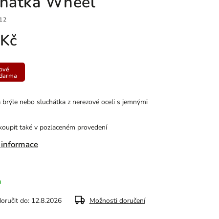
chátka Wheel
12
 Kč
ové
zdarma
 brýle nebo sluchátka z nerezové oceli s jemnými
oupit také v pozlaceném provedení
 informace
m
ručit do:
12.8.2026
Možnosti doručení