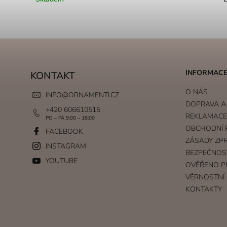
INFORMACE
KONTAKT
O NÁS
INFO
@
ORNAMENTI.CZ
DOPRAVA A
+420 606610515
REKLAMACE 
PO – PÁ 9:00 – 18:00
OBCHODNÍ 
FACEBOOK
ZÁSADY ZP
INSTAGRAM
BEZPEČNOS
YOUTUBE
OVĚŘENO P
VĚRNOSTNÍ
KONTAKTY