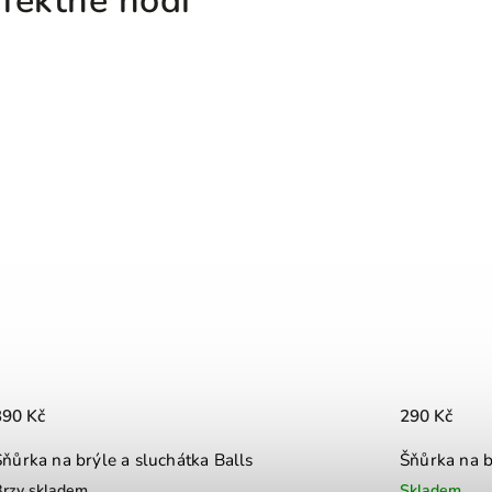
390 Kč
290 Kč
Šňůrka na brýle a sluchátka Balls
Šňůrka na b
Brzy skladem
Skladem