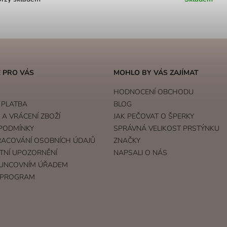
 PRO VÁS
MOHLO BY VÁS ZAJÍMAT
HODNOCENÍ OBCHODU
 PLATBA
BLOG
A VRÁCENÍ ZBOŽÍ
JAK PEČOVAT O ŠPERKY
PODMÍNKY
SPRÁVNÁ VELIKOST PRSTÝNKU
RACOVÁNÍ OSOBNÍCH ÚDAJŮ
ZNAČKY
TNÍ UPOZORNĚNÍ
NAPSALI O NÁS
UNCOVNÍM ÚŘADEM
 PROGRAM