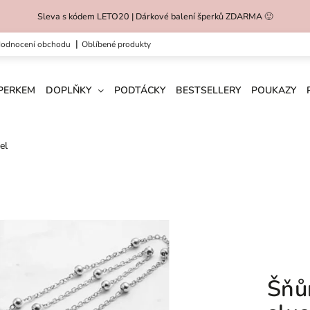
Sleva s kódem LETO20 | Dárkové balení šperků ZDARMA 🙂
hodnocení obchodu
oblíbené produkty
ŠPERKEM
DOPLŇKY
PODTÁCKY
BESTSELLERY
POUKAZY
el
Šňů