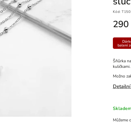
slu
Kód:
T150
290
Dárk
balení 
Šňůrka na
kuličkami.
Možno zak
Detailní
Sklade
Můžeme do