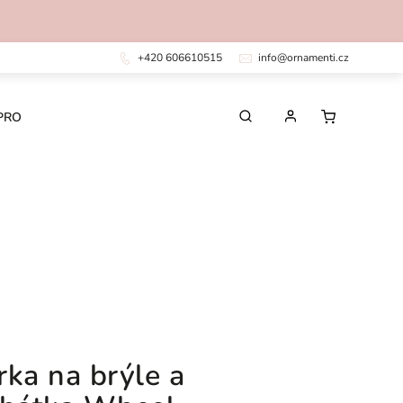
+420 606610515
info@ornamenti.cz
PRO DĚTI
PRO MUŽE
CHIRURGICKÁ OCEL
rka na brýle a