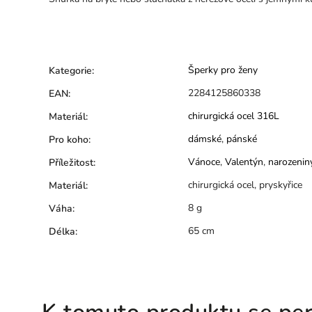
Šperky pro ženy
Kategorie
:
2284125860338
EAN
:
chirurgická ocel 316L
Materiál
:
dámské
,
pánské
Pro koho
:
Vánoce
,
Valentýn
,
narozenin
Příležitost
:
chirurgická ocel, pryskyřice
Materiál
:
8 g
Váha
:
65 cm
Délka
:
K tomuto produktu se per