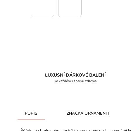
LUXUSNÍ DÁRKOVÉ BALENÍ
ke každému šperku zdarma
POPIS
ZNAČKA
ORNAMENTI
Šňůrka na brýle nebo sluchátka z nerezové oceli s jemnými ku