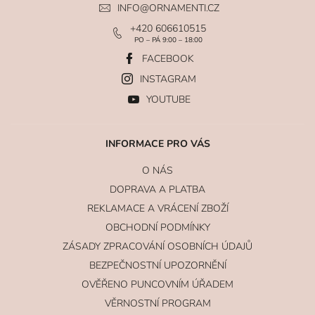
INFO
@
ORNAMENTI.CZ
+420 606610515
PO – PÁ 9:00 – 18:00
FACEBOOK
INSTAGRAM
YOUTUBE
INFORMACE PRO VÁS
O NÁS
DOPRAVA A PLATBA
REKLAMACE A VRÁCENÍ ZBOŽÍ
OBCHODNÍ PODMÍNKY
ZÁSADY ZPRACOVÁNÍ OSOBNÍCH ÚDAJŮ
BEZPEČNOSTNÍ UPOZORNĚNÍ
OVĚŘENO PUNCOVNÍM ÚŘADEM
VĚRNOSTNÍ PROGRAM