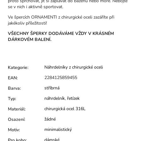
proto sprchovat, jít si zaplavat do bazénu nebo moře. Nebojte
se v nich i aktivně sportovat.
Ve špercích ORNAMENTI z chirurgické oceli zazáříte při
jakékoliv příležitosti!
VŠECHNY ŠPERKY DODÁVÁME VŽDY V KRÁSNÉM
DÁRKOVÉM BALENÍ.
Náhrdelníky z chirurgické oceli
Kategorie
:
2284125859455
EAN
:
stříbrná
Barva
:
náhrdelník
,
řetízek
Typ
:
chirurgická ocel 316L
Materiál
:
žádné
Osazení
:
minimalistický
Motiv
:
dámské
Pro koho
: