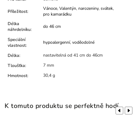
Vánoce
,
Valentýn
,
narozeniny
,
svátek
,
Příležitost
:
pro kamarádku
Délka
do 46 cm
náhrdelníku
:
Speciální
hypoalergenní
,
voděodolné
vlastnost
:
nastavitelná od 41 cm do 46cm
Délka
:
7 mm
Tloušťka
:
30,4 g
Hmotnost
:
K tomuto produktu se perfektně hodí
Previous
Next