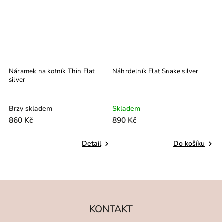
Náramek na kotník Thin Flat
Náhrdelník Flat Snake silver
N
silver
si
Brzy skladem
Skladem
S
860 Kč
890 Kč
1
Detail
Do košíku
KONTAKT