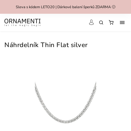
Sleva s kódem LETO20 | Dárkové balení šperků ZDARMA 🙂
Náhrdelník Thin Flat silver