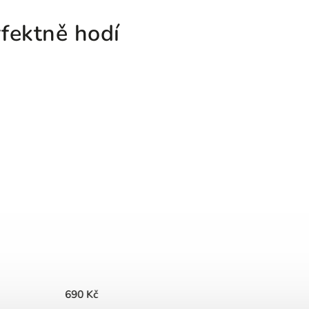
fektně hodí
690 Kč
920 Kč