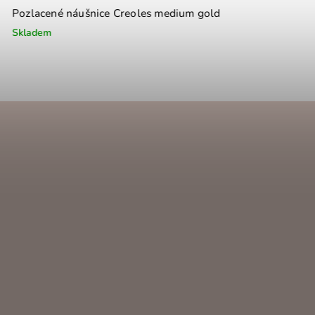
náušnice Creoles medium gold
Náušnice Creoles mini 
Skladem