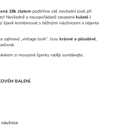
cená 18k zlatem
podtrhne váš nevšední look při
 je to! Nevšedně a neuspořádaně zasazené
kulaté i
ký šperk kombinovat s běžnými náušnicemi a objevte
a zajímavý „vintage look“. Jsou
krásné a působivé
,
pečovat.
ánkem si mosazné šperky raději sundávejte.
OVÉM BALENÍ.
 náušnice