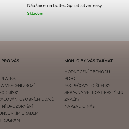
Náušnice na boltec Spiral silver easy
Pozlacené 
Skladem
Skladem
 PRO VÁS
MOHLO BY VÁS ZAJÍMAT
HODNOCENÍ OBCHODU
 PLATBA
BLOG
A VRÁCENÍ ZBOŽÍ
JAK PEČOVAT O ŠPERKY
PODMÍNKY
SPRÁVNÁ VELIKOST PRSTÝNKU
RACOVÁNÍ OSOBNÍCH ÚDAJŮ
ZNAČKY
TNÍ UPOZORNĚNÍ
NAPSALI O NÁS
UNCOVNÍM ÚŘADEM
 PROGRAM