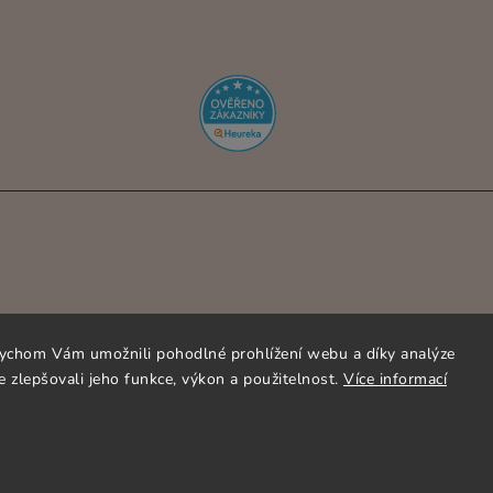
ychom Vám umožnili pohodlné prohlížení webu a díky analýze
 zlepšovali jeho funkce, výkon a použitelnost.
Více informací
OPYRIGHT 2026
ORNAMENTI.CZ
. VŠECHNA PRÁVA VYHRAZEN
VYTVOŘIL
SHOPTET
| DESIGN
SHOPTAK.CZ