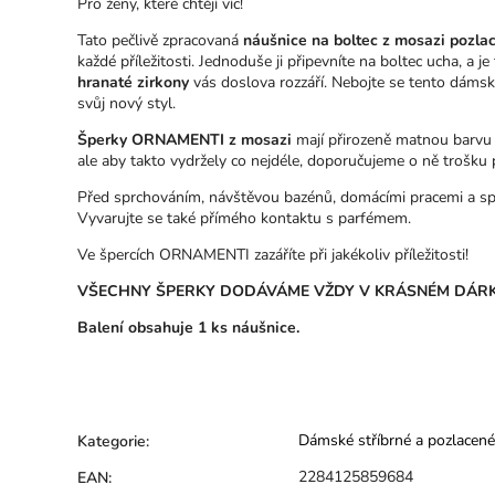
Pro ženy, které chtějí víc!
Tato pečlivě zpracovaná
náušnice na boltec z mosazi pozla
každé příležitosti. Jednoduše ji připevníte na boltec ucha, a
hranaté zirkony
vás doslova rozzáří. Nebojte se tento dáms
svůj nový styl.
Šperky ORNAMENTI z mosazi
mají přirozeně matnou barvu 
ale aby takto vydržely co nejdéle, doporučujeme o ně trošku 
Před sprchováním, návštěvou bazénů, domácími pracemi a sp
Vyvarujte se také přímého kontaktu s parfémem.
Ve špercích ORNAMENTI zazáříte při jakékoliv příležitosti!
VŠECHNY ŠPERKY DODÁVÁME VŽDY V KRÁSNÉM DÁRK
Balení obsahuje 1 ks náušnice.
Dámské stříbrné a pozlacené
Kategorie
:
2284125859684
EAN
: