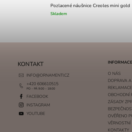
Pozlacené náušnice Creoles mini gold
Skladem
INFORMACE
KONTAKT
O NÁS
INFO
@
ORNAMENTI.CZ
DOPRAVA A
+420 606610515
REKLAMACE 
PO – PÁ 9:00 – 18:00
OBCHODNÍ 
FACEBOOK
ZÁSADY ZP
INSTAGRAM
BEZPEČNOS
YOUTUBE
OVĚŘENO P
VĚRNOSTNÍ
KONTAKTY