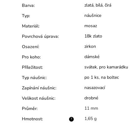
zlatá
,
bílá
,
čirá
Barva
:
náušnice
Typ
:
mosaz
Materiál
:
18k zlato
Povrchová úprava
:
zirkon
Osazení
:
dámské
Pro koho
:
svátek
,
pro kamarádku
Příležitost
:
po 1 ks
,
na boltec
Typ náušnic
:
nasazovací
Zapínání náušnic
:
drobné
Velikost náušnic
:
11 mm
Průměr
:
1,65 g
Hmotnost
:
?