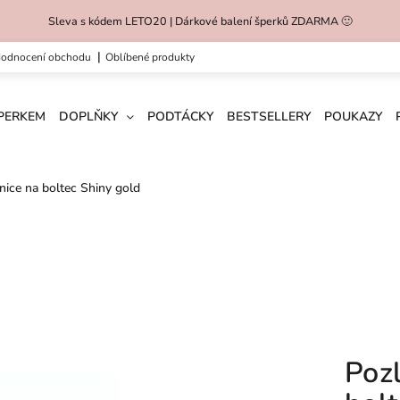
Sleva s kódem LETO20 | Dárkové balení šperků ZDARMA 🙂
hodnocení obchodu
oblíbené produkty
ŠPERKEM
DOPLŇKY
PODTÁCKY
BESTSELLERY
POUKAZY
ice na boltec Shiny gold
Poz