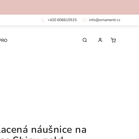
+420 606610515
info@ornamenti.cz
PRO DĚTI
PRO MUŽE
CHIRURGICKÁ OCEL
lacená náušnice na