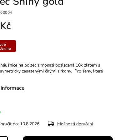
tec Shiny gold
00004
 Kč
ové
zdarma
 náušnice na boltec z mosazi pozlacená 18k zlatem s
symetricky zasazenými čirými zirkony. Pro ženy, které
 informace
m
ručit do:
10.8.2026
Možnosti doručení