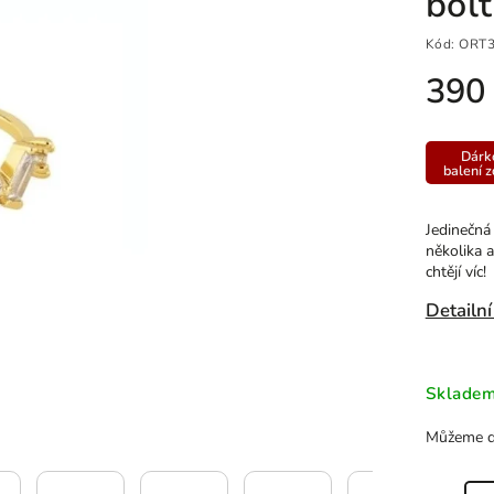
bol
Kód:
ORT3
390
Dárk
balení 
Jedinečná
několika a
chtějí víc!
Detailní
Sklade
Můžeme do