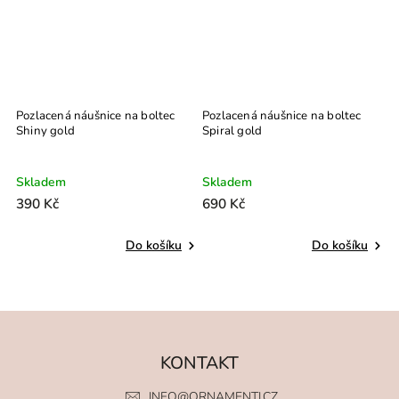
Pozlacená náušnice na boltec
Pozlacená náušnice na boltec
P
Shiny gold
Spiral gold
Skladem
Skladem
S
390 Kč
690 Kč
5
Do košíku
Do košíku
KONTAKT
INFO
@
ORNAMENTI.CZ