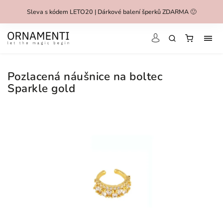
Sleva s kódem LETO20 | Dárkové balení šperků ZDARMA 🙂
Pozlacená náušnice na boltec
Sparkle gold