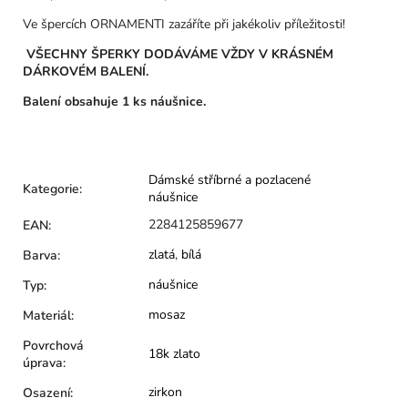
Ve špercích ORNAMENTI zazáříte při jakékoliv příležitosti!
VŠECHNY ŠPERKY DODÁVÁME VŽDY V KRÁSNÉM
DÁRKOVÉM BALENÍ.
Balení obsahuje 1 ks náušnice.
Dámské stříbrné a pozlacené
Kategorie
:
náušnice
2284125859677
EAN
:
zlatá
,
bílá
Barva
:
náušnice
Typ
:
mosaz
Materiál
:
Povrchová
18k zlato
úprava
:
zirkon
Osazení
: