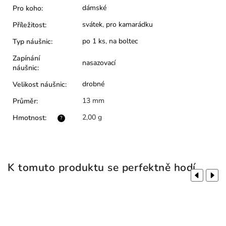
dámské
Pro koho
:
svátek
,
pro kamarádku
Příležitost
:
po 1 ks
,
na boltec
Typ náušnic
:
Zapínání
nasazovací
náušnic
:
drobné
Velikost náušnic
:
13 mm
Průměr
:
2,00 g
Hmotnost
:
?
K tomuto produktu se perfektně hodí
Previous
Next
N