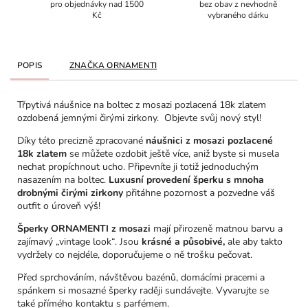
pro objednávky nad 1500
bez obav z nevhodně
Kč
vybraného dárku
POPIS
ZNAČKA
ORNAMENTI
Třpytivá náušnice na boltec z mosazi pozlacená 18k zlatem
ozdobená jemnými čirými zirkony. Objevte svůj nový styl!
Díky této precizně zpracované
náušnici z mosazi pozlacené
18k zlatem
se můžete ozdobit ještě více, aniž byste si musela
nechat propíchnout ucho. Připevníte ji totiž jednoduchým
nasazením na boltec.
Luxusní provedení šperku s mnoha
drobnými čirými zirkony
přitáhne pozornost a pozvedne váš
outfit o úroveň výš!
Šperky ORNAMENTI z mosazi
mají přirozeně matnou barvu a
zajímavý „vintage look“. Jsou
krásné a působivé,
ale aby takto
vydržely co nejdéle, doporučujeme o ně trošku pečovat.
Před sprchováním, návštěvou bazénů, domácími pracemi a
spánkem si mosazné šperky raději sundávejte. Vyvarujte se
také přímého kontaktu s parfémem.