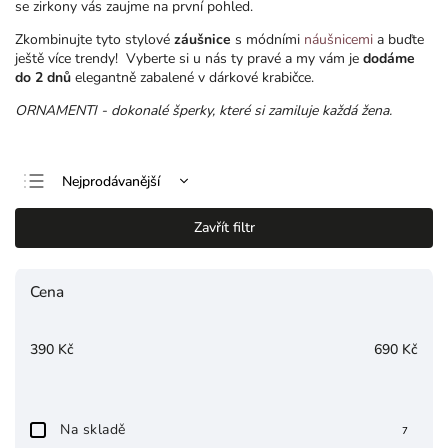
se zirkony vás zaujme na první pohled.
Zkombinujte tyto stylové
záušnice
s módními
náušnicemi
a buďte
ještě více trendy! Vyberte si u nás ty pravé a my vám je
dodáme
do 2 dnů
elegantně zabalené v dárkové krabičce.
ORNAMENTI - dokonalé šperky, které si zamiluje každá žena.
Nejprodávanější
Nejlevnější
Zavřít filtr
Nejdražší
Abecedně
Cena
390
Kč
690
Kč
Na skladě
7