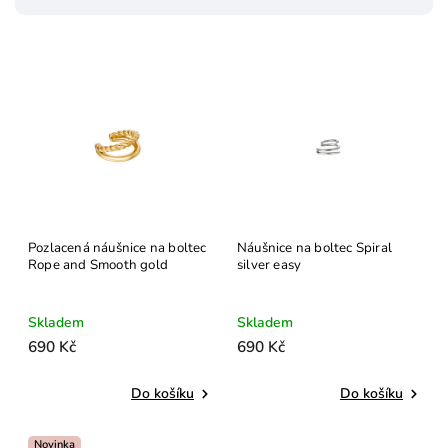
voděodolné
5
malá
0
ALEYOLÉ
0
ELINE ROSINA
0
MOSUO
0
ORNAMENTI
7
Paua
0
PDPAOLA
0
Šperky4U
0
Pozlacená náušnice na boltec
Náušnice na boltec Spiral
Rope and Smooth gold
silver easy
Skladem
Skladem
690 Kč
690 Kč
Do košíku
Do košíku
Novinka