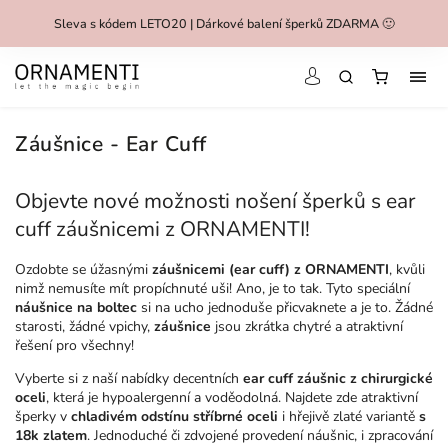
Sleva s kódem LETO20 | Dárkové balení šperků ZDARMA 🙂
Záušnice - Ear Cuff
Objevte nové možnosti nošení šperků s ear
cuff záušnicemi z ORNAMENTI!
Ozdobte se úžasnými
záušnicemi (ear cuff) z ORNAMENTI
, kvůli
nimž nemusíte mít propíchnuté uši! Ano, je to tak. Tyto speciální
náušnice na boltec
si na ucho jednoduše přicvaknete a je to. Žádné
starosti, žádné vpichy,
záušnice
jsou zkrátka chytré a atraktivní
řešení pro všechny!
Vyberte si z naší nabídky decentních
ear cuff záušnic z chirurgické
oceli
, která je hypoalergenní a voděodolná. Najdete zde atraktivní
šperky v
chladivém odstínu stříbrné oceli
i hřejivě zlaté variantě
s
18k zlatem
. Jednoduché či zdvojené provedení náušnic, i zpracování