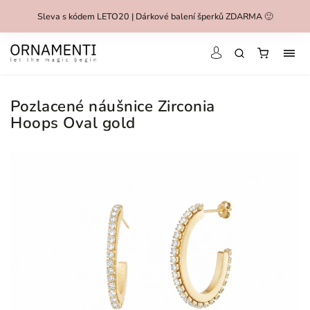
Sleva s kódem LETO20 | Dárkové balení šperků ZDARMA 🙂
Pozlacené náušnice Zirconia
Hoops Oval gold