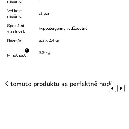
náušnic
:
Velikost
střední
náušnic
:
Speciální
hypoalergenní
,
voděodolné
vlastnost
:
3,3 x 2,4 cm
Rozměr
:
?
3,30 g
Hmotnost
:
K tomuto produktu se perfektně hodí
Previous
Next