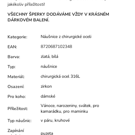
jakékoliv příležitosti!
VŠECHNY ŠPERKY DODÁVÁME VŽDY V KRÁSNÉM
DÁRKOVÉM BALENÍ.
Náušnice z chirurgické oceli
Kategorie
:
8720687102348
EAN
:
zlatá
,
bílá
Barva
:
náušnice
Typ
:
chirurgická ocel 316L
Materiál
:
zirkon
Osazení
:
dámské
Pro koho
:
Vánoce
,
narozeniny
,
svátek
,
pro
Příležitost
:
kamarádku
,
pro maminku
v páru
,
kruhové
Typ náušnic
:
Zapínání
puzeta