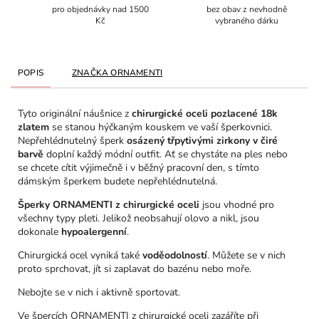
pro objednávky nad 1500
bez obav z nevhodně
Kč
vybraného dárku
POPIS
ZNAČKA
ORNAMENTI
Tyto originální náušnice z
chirurgické oceli pozlacené 18k
zlatem
se stanou hýčkaným kouskem ve vaší šperkovnici.
Nepřehlédnutelný šperk
osázený třpytivými zirkony v čiré
barvě
doplní každý módní outfit. Ať se chystáte na ples nebo
se chcete cítit výjimečně i v běžný pracovní den, s tímto
dámským šperkem budete nepřehlédnutelná.
Šperky ORNAMENTI z chirurgické oceli
jsou vhodné pro
všechny typy pleti. Jelikož neobsahují olovo a nikl, jsou
dokonale
hypoalergenní
.
Chirurgická ocel vyniká také
voděodolností
. Můžete se v nich
proto sprchovat, jít si zaplavat do bazénu nebo moře.
Nebojte se v nich i aktivně sportovat.
Ve špercích ORNAMENTI z chirurgické oceli zazáříte při