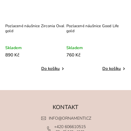
d
Pozlacené náušnice Zirconia Oval
Pozlacené náušnice Good Life
P
gold
gold
P
Skladem
Skladem
S
890 Kč
760 Kč
8
Do košíku
Do košíku
KONTAKT
INFO
@
ORNAMENTI.CZ
+420 606610515