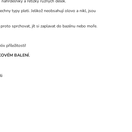
náhrdelníky a řetízky různých délek.
chny typy pleti. Jelikož neobsahují olovo a nikl, jsou
 proto sprchovat, jít si zaplavat do bazénu nebo moře.
v příležitosti!
OVÉM BALENÍ.
li