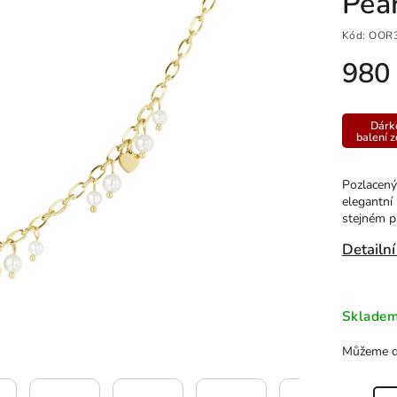
Pea
Kód:
OOR
980
Dárk
balení 
Pozlacený 
elegantní
stejném p
Detailní
Sklade
Můžeme do