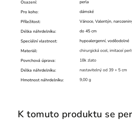
perla
Osazení
:
dámské
Pro koho
:
Vánoce
,
Valentýn
,
narozenin
Příležitost
:
do 45 cm
Délka náhrdelníku
:
hypoalergenní
,
voděodolné
Speciální vlastnost
:
chirurgická ocel, imitaceí perl
Materiál
:
18k zlato
Povrchová úprava
:
nastavitelný od 39 + 5 cm
Délka náhrdelníku
:
9,00 g
Hmotnost náhrdelníku
:
K tomuto produktu se per