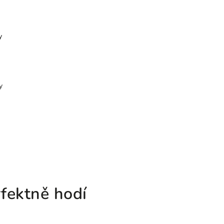
y
y
fektně hodí