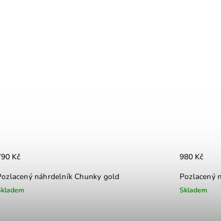
790 Kč
980 Kč
Pozlacený náhrdelník Chunky gold
Pozlacený n
Skladem
Skladem