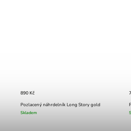
890 Kč
Pozlacený náhrdelník Long Story gold
Skladem