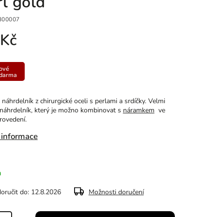
rl gold
300007
 Kč
ové
zdarma
náhrdelník z chirurgické oceli s perlami a srdíčky. Velmi
 náhrdelník, který je možno kombinovat s
náramkem
ve
rovedení.
 informace
m
ručit do:
12.8.2026
Možnosti doručení