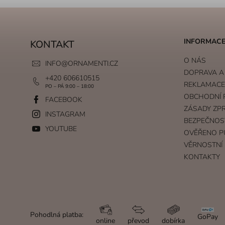
INFORMACE
KONTAKT
O NÁS
INFO
@
ORNAMENTI.CZ
DOPRAVA A
+420 606610515
REKLAMACE 
PO – PÁ 9:00 – 18:00
OBCHODNÍ 
FACEBOOK
ZÁSADY ZP
INSTAGRAM
BEZPEČNOS
YOUTUBE
OVĚŘENO P
VĚRNOSTNÍ
KONTAKTY
Pohodlná platba:
GoPay
online
převod
dobírka