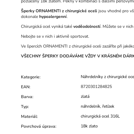
pozlacený 18k zlatem. Pěkný v kombinaci s dalšími perlovými 
Šperky ORNAMENTI z chirurgické oceli
jsou vhodné pro vše
dokonale
hypoalergenní
.
Chirurgická ocel vyniká také
voděodolností
. Můžete se v nich
Nebojte se v nich i aktivně sportovat.
Ve špercích ORNAMENTI z chirurgické oceli zazáříte při jakékoli
VŠECHNY ŠPERKY DODÁVÁME VŽDY V KRÁSNÉM DÁRK
Náhrdelníky z chirurgické oce
Kategorie
:
8720301284825
EAN
:
zlatá
Barva
:
náhrdelník
,
řetízek
Typ
:
chirurgická ocel 316L
Materiál
:
18k zlato
Povrchová úprava
: