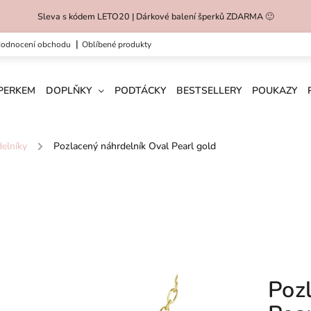
Sleva s kódem LETO20 | Dárkové balení šperků ZDARMA 🙂
hodnocení obchodu
oblíbené produkty
ŠPERKEM
DOPLŇKY
PODTÁCKY
BESTSELLERY
POUKAZY
elníky
/
Pozlacený náhrdelník Oval Pearl gold
Poz