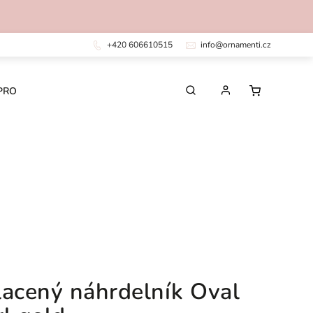
+420 606610515
info@ornamenti.cz
PRO DĚTI
PRO MUŽE
CHIRURGICKÁ OCEL
lacený náhrdelník Oval