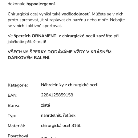
dokonale
hypoalergenní
.
Chirurgická ocel vyniká také
voděodolností
. Můžete se v nich
proto sprchovat, jít si zaplavat do bazénu nebo moře. Nebojte
se v nich i aktivně sportovat.
Ve
špercích ORNAMENTI z chirurgické oceli
zazáříte
při
jakékoliv příležitosti!
VŠECHNY ŠPERKY DODÁVÁME VŽDY V KRÁSNÉM
DÁRKOVÉM BALENÍ.
Náhrdelníky z chirurgické oceli
Kategorie
:
2284125859158
EAN
:
zlatá
Barva
:
náhrdelník
,
řetízek
Typ
:
chirurgická ocel 316L
Materiál
:
Povrchová