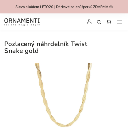
Sleva s kódem LETO20 | Dárkové balení šperků ZDARMA 🙂
Pozlacený náhrdelník Twist
Snake gold