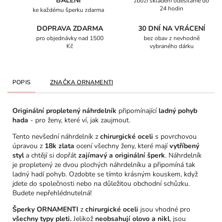
BALENÍ
zboží skladem odesíláme do
24 hodin
ke každému šperku zdarma
DOPRAVA ZDARMA
30 DNÍ NA VRÁCENÍ
pro objednávky nad 1500
bez obav z nevhodně
Kč
vybraného dárku
POPIS
ZNAČKA
ORNAMENTI
Originální propletený náhrdelník
připomínající
ladný pohyb
hada
- pro ženy, které ví, jak zaujmout.
Tento nevšední náhrdelník z
chirurgické oceli
s povrchovou
úpravou z
18k zlata
ocení všechny ženy, které mají
vytříbený
styl
a chtějí si dopřát
zajímavý a originální šperk
. Náhrdelník
je propletený ze dvou plochých náhrdelníku a připomíná tak
ladný hadí pohyb. Ozdobte se tímto krásným kouskem, když
jdete do společnosti nebo na důležitou obchodní schůzku.
Budete nepřehlédnutelná!
Šperky ORNAMENTI
z
chirurgické oceli
jsou vhodné pro
všechny typy pleti.
Jelikož
neobsahují olovo a nikl
, jsou