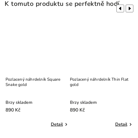
K tomuto produktu se perfektně hodí
Previous
Next
ke
Pozlacený náhrdelník Square
Pozlacený náhrdelník Thin Flat
P
Snake gold
gold
g
Brzy skladem
Brzy skladem
S
890 Kč
890 Kč
9
Detail
Detail