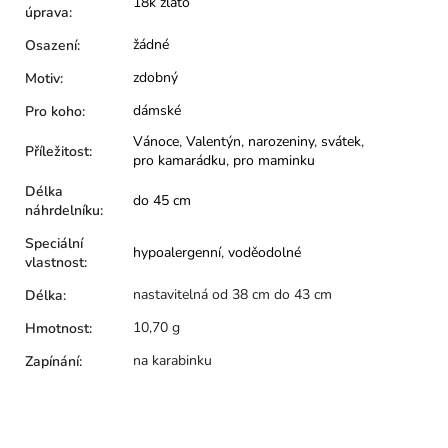
18k zlato
úprava
:
žádné
Osazení
:
zdobný
Motiv
:
dámské
Pro koho
:
Vánoce
,
Valentýn
,
narozeniny
,
svátek
,
Příležitost
:
pro kamarádku
,
pro maminku
Délka
do 45 cm
náhrdelníku
:
Speciální
hypoalergenní
,
voděodolné
vlastnost
:
nastavitelná od 38 cm do 43 cm
Délka
:
10,70 g
Hmotnost
:
na karabinku
Zapínání
: