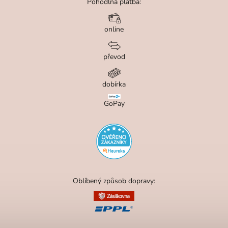
Pohodlná platba:
online
převod
dobírka
GoPay
Oblíbený způsob dopravy: