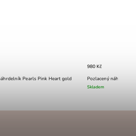
980 Kč
áhrdelník Pearls Pink Heart gold
Pozlacený náhrdelník 
Skladem