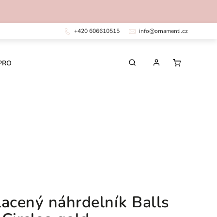
+420 606610515
info@ornamenti.cz
PRO DĚTI
PRO MUŽE
CHIRURGICKÁ OCEL
lacený náhrdelník Balls