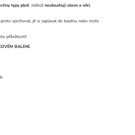
echny typy pleti
. Jelikož
neobsahují olovo a nikl
,
 proto sprchovat, jít si zaplavat do bazénu nebo moře.
v příležitosti!
OVÉM BALENÍ.
li