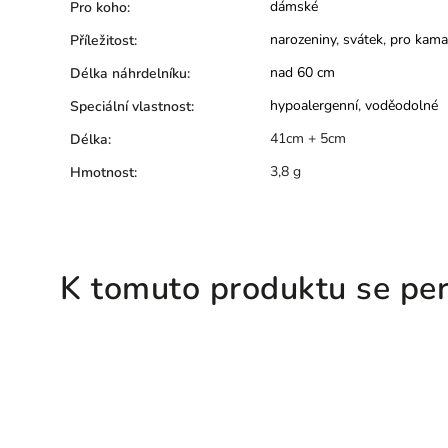
dámské
Pro koho
:
narozeniny
,
svátek
,
pro kama
Příležitost
:
nad 60 cm
Délka náhrdelníku
:
hypoalergenní
,
voděodolné
Speciální vlastnost
:
41cm + 5cm
Délka
:
3,8 g
Hmotnost
:
K tomuto produktu se per