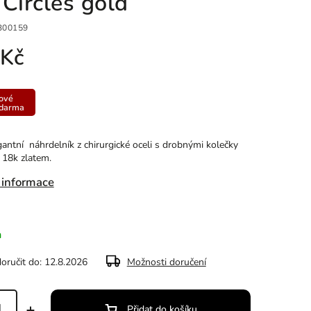
Circles gold
300159
 Kč
ové
zdarma
gantní náhrdelník z chirurgické oceli s drobnými kolečky
 18k zlatem.
 informace
m
ručit do:
12.8.2026
Možnosti doručení
Přidat do košíku