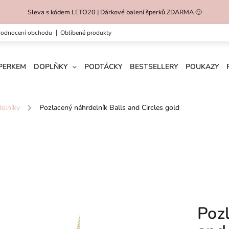
Sleva s kódem LETO20 | Dárkové balení šperků ZDARMA 🙂
hodnocení obchodu
oblíbené produkty
ŠPERKEM
DOPLŇKY
PODTÁCKY
BESTSELLERY
POUKAZY
elníky
/
Pozlacený náhrdelník Balls and Circles gold
Poz