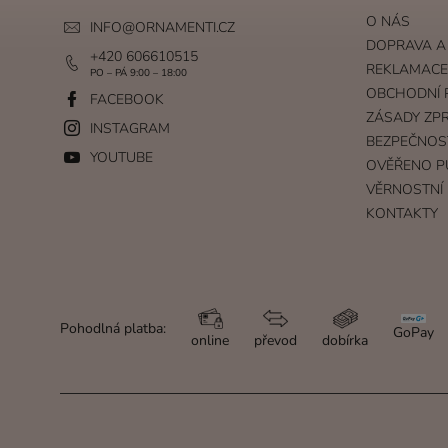
O NÁS
INFO
@
ORNAMENTI.CZ
DOPRAVA A
+420 606610515
REKLAMACE 
PO – PÁ 9:00 – 18:00
OBCHODNÍ 
FACEBOOK
ZÁSADY ZP
INSTAGRAM
BEZPEČNOS
YOUTUBE
OVĚŘENO P
VĚRNOSTNÍ
KONTAKTY
Pohodlná platba:
GoPay
online
převod
dobírka