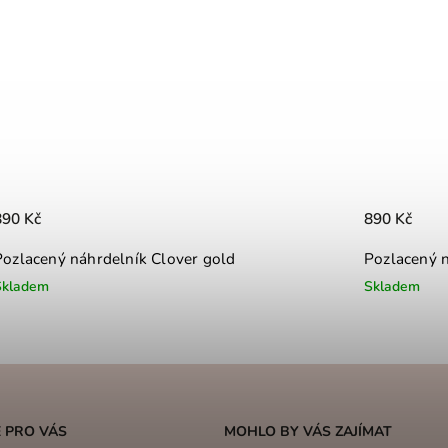
890 Kč
890 Kč
Pozlacený náhrdelník Clover gold
Pozlacený n
Skladem
Skladem
 PRO VÁS
MOHLO BY VÁS ZAJÍMAT