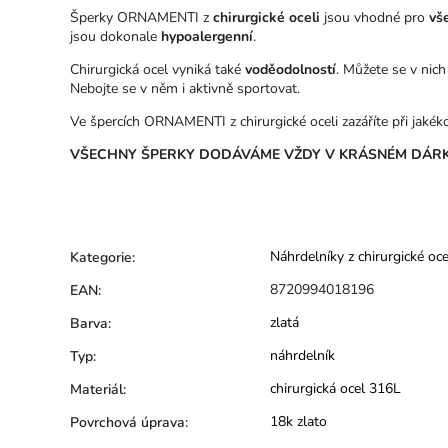
Šperky ORNAMENTI z
chirurgické oceli
jsou vhodné pro
vš
jsou dokonale
hypoalergenní
.
Chirurgická ocel vyniká také
voděodolností
. Můžete se v nich
Nebojte se v něm i aktivně sportovat.
Ve špercích ORNAMENTI z chirurgické oceli zazáříte při jakékoli
VŠECHNY ŠPERKY DODÁVÁME VŽDY V KRÁSNÉM DÁRK
Náhrdelníky z chirurgické oce
Kategorie
:
8720994018196
EAN
:
zlatá
Barva
:
náhrdelník
Typ
:
chirurgická ocel 316L
Materiál
:
18k zlato
Povrchová úprava
: