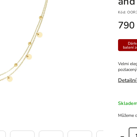
and 
Kód:
OOR
790
Dárk
balení 
Velmi ele
pozlacený
Detailní
Sklade
Můžeme do